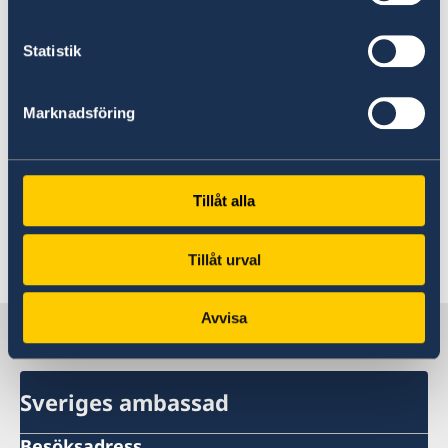
färdigförpackat i ett kuvert och innehåller valkuvert,
blanka valsedlar, ytterkuvert och omslagskuvert.
Statistik
Brevröstningsmaterial kan beställas från
Valmyndigheten eller ambassaden. Du kan brevrösta
Marknadsföring
från Tjeckien tidigast från den 11 april.
Mer information om valet finns på Valmyndighetens
Tillåt alla
hemsida:
www.val.se
Senast uppdaterad 05 mars 2019, 17.01
Tillåt urval
Avvisa
Sverige i Tjeckien
Sveriges ambassad
Besöksadress