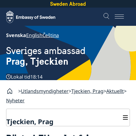
Sweden Abroad
Svenska
English
Čeština
Sveriges ambassad
Prag, Tjeckien
Lokal tid
18:14
Utlandsmyndigheter
Tjeckien, Prag
Aktuellt
Nyheter
Tjeckien, Prag
Kontakt