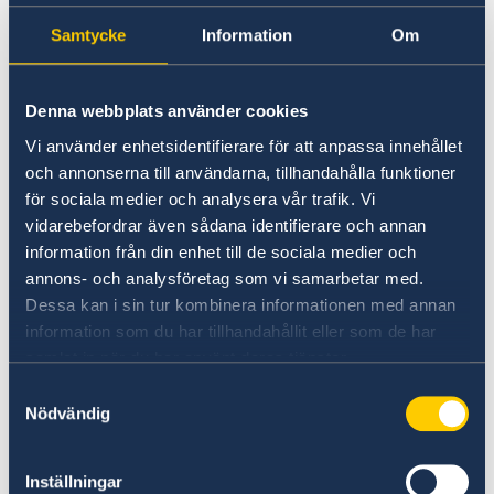
dessutom att ha öppet för röstmottagning mellan kl.
Samtycke
Information
Om
10.00-12.00.
Denna webbplats använder cookies
För att kunna förtidsrösta behöver du en giltig ID-
handling samt ditt röstkort från valmyndigheten. Om du
Vi använder enhetsidentifierare för att anpassa innehållet
och annonserna till användarna, tillhandahålla funktioner
inte har fått ditt röstkort kan ambassaden skriva ut ett
för sociala medier och analysera vår trafik. Vi
Observera att sista dag för att
dubblettröstkort.
vidarebefordrar även sådana identifierare och annan
förtidsrösta på ambassaden är tisdag den 21
information från din enhet till de sociala medier och
maj.
Detta för att rösterna ska nå Sverige innan
annons- och analysföretag som vi samarbetar med.
valdagen.
Dessa kan i sin tur kombinera informationen med annan
information som du har tillhandahållit eller som de har
Brevrösta från utlandet
samlat in när du har använt deras tjänster.
Samtyckesval
Nödvändig
Alla som befinner sig utomlands kan brevrösta, det vill
säga skicka sin röst med posten. För att brevrösta
behöver du ett brevröstningsmaterial. Materialet finns
Inställningar