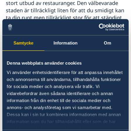
stort utbud av restauranger. Den välbevarade
staden är tillräckligt liten för att du smidigt kan
ta dig runt men tillräckligt stor för att ständigt
upptäcka nya platser. Stadens många och fina
grönområden är ytterligare ett dragplåster.
Samtycke
Information
Om
Ambassaden tar enbart emot praktikanter för
en hel termin (minimum är 16 veckor). Notera
att ambassaden inte ersätter bostads-, rese-
Denna webbplats använder cookies
eller försäkringskostnader men vi kan hjälpa till
Vi använder enhetsidentifierare för att anpassa innehållet
att hitta lämplig bostad.
och annonserna till användarna, tillhandahålla funktioner
för sociala medier och analysera vår trafik. Vi
vidarebefordrar även sådana identifierare och annan
Din bakgrund och kompetens
information från din enhet till de sociala medier och
Ambassaden har inga formella krav på vilken
annons- och analysföretag som vi samarbetar med.
inriktning du har på dina studier. Men mycket
Dessa kan i sin tur kombinera informationen med annan
av det vi arbetar med rör statsvetenskap,
information som du har tillhandahållit eller som de har
ekonomi, offentlig förvaltning och
samlat in när du har använt deras tjänster.