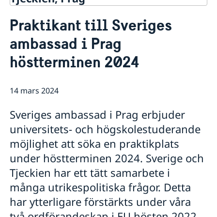
Kontakt
Praktikant till Sveriges
Om oss
ambassad i Prag
Ambassadören
Så stöttar vi svenska företag
Försvarsavdelningen
höstterminen 2024
Vi är en resurs för svenska företag
Aktuellt
Praktik på ambassaden i Prag
Team Sweden
Dataskyddspolicy (GDPR)
Nyheter
Så kan du få stöd
14 mars 2024
Svenska företag i Tjeckien
Adventsgudstjänst på svenska
Anmäl handelshinder
Filmvisning under bar himmel: Hammarskjöld
Sveriges ambassad i Prag erbjuder
Praktikant sökes!
Nya statsråd på Utrikesdepartementet
universitets- och högskolestuderande
Regeringens prioriteringar i utrikes- och
möjlighet att söka en praktikplats
säkerhetspolitiken med anledning av Sveriges
medlemskap i Nato
under höstterminen 2024. Sverige och
Regeringens prioriteringar i utrikesdeklarationen
Tjeckien har ett tätt samarbete i
2024
många utrikespolitiska frågor. Detta
Luciakonsert i Strahovklostret
Praktikant till Sveriges ambassad i Prag
har ytterligare förstärkts under våra
höstterminen 2024
två ordförandeskap i EU hösten 2022