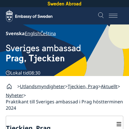
Sweden Abroad
Svenska
English
Čeština
Sveriges ambassad
Prag, Tjeckien
Lokal tid
08:30
Utlandsmyndigheter
Tjeckien, Prag
Aktuellt
Nyheter
Praktikant till Sveriges ambassad i Prag höstterminen
2024
Tjeckien, Prag