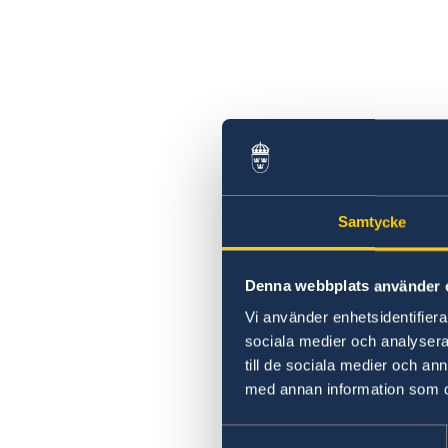
WikiGap 2019
Gott nytt år
Öppettider under jul
Ambassaden stängd
Samtycke
Denna webbplats använder 
Vi använder enhetsidentifierar
sociala medier och analysera 
till de sociala medier och a
med annan information som du 
Samtyckesval