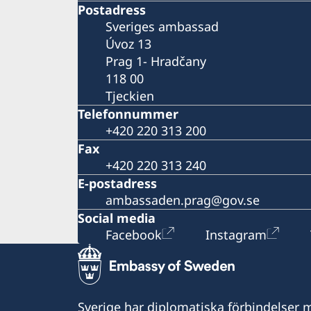
Postadress
Sveriges ambassad
Úvoz 13
Prag 1- Hradčany
118 00
Tjeckien
Telefonnummer
+420 220 313 200
Fax
+420 220 313 240
E-postadress
ambassaden.prag@gov.se
Social media
Facebook
Instagram
Sverige har diplomatiska förbindelser me