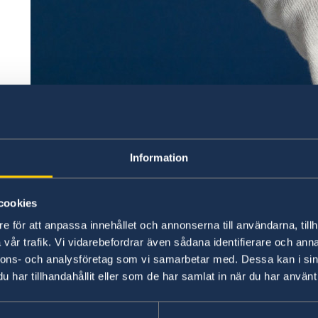
Margaux Senlis
Information
Utställningen presenterar 14 unga europeiska 
poetisk och ibland humoristisk blick analyserar
cookies
planeten. Utställningen öppnas på Europadagen 
e för att anpassa innehållet och annonserna till användarna, tillh
konstnärerna och kuratorerna som kommer att tr
vår trafik. Vi vidarebefordrar även sådana identifierare och anna
15.00. Utställningen kommer att visas fram till 
nnons- och analysföretag som vi samarbetar med. Dessa kan i sin
parken Kampa.
har tillhandahållit eller som de har samlat in när du har använt 
Flera paneldiskussioner med de utställda kons