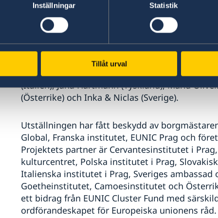
Inställningar
Statistik
allmänheten på teman som rör konstnärligt en
miljöfrågor.
Med konstverken från: Margaux Senlis (Frankrik
Daniel Szalai (Ungern), Ioana Cirlig (Rumänien),
Tillåt urval
(Slovakien), Tomáš Hrůza och Andrea Průchová 
(Italien), Jana Hartmann (Tyskland), Maria Oliv
(Österrike) och Inka & Niclas (Sverige).
Utställningen har fått beskydd av borgmästaren
Global, Franska institutet, EUNIC Prag och före
Projektets partner är Cervantesinstitutet i Prag
kulturcentret, Polska institutet i Prag, Slovakisk
Italienska institutet i Prag, Sveriges ambassad 
Goetheinstitutet, Camoesinstitutet och Österrik
ett bidrag från EUNIC Cluster Fund med särskild
ordförandeskapet för Europeiska unionens råd.