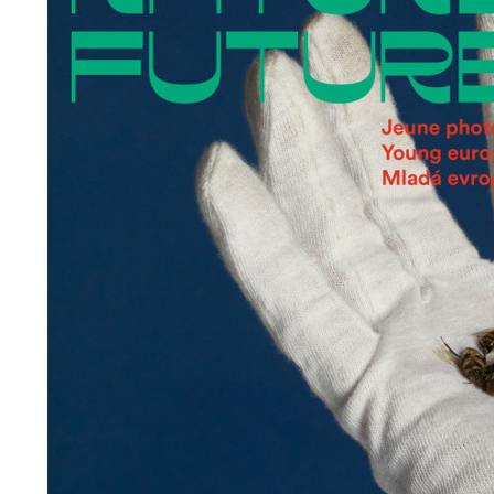
022
den