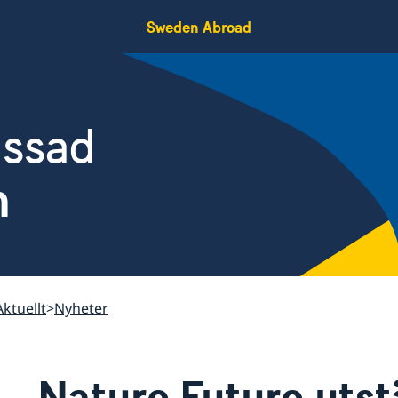
Sweden Abroad
assad
n
Aktuellt
Nyheter
Nature Future uts