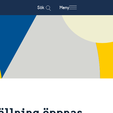
Sök
Meny
tällning öppnas