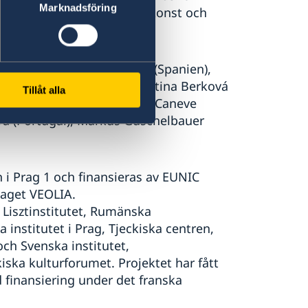
Marknadsföring
gagemang, dialog mellan konst och
e), Ruben Martin de Lucas (Spanien),
 Ada Zielińska (Polen), Léontina Berková
Tillåt alla
Hrůzová (Tjeckien), Marina Caneve
eira (Portugal), Markus Guschelbauer
 i Prag 1 och finansieras av EUNIC
taget VEOLIA.
, Lisztinstitutet, Rumänska
a institutet i Prag, Tjeckiska centren,
och Svenska institutet,
iska kulturforumet. Projektet har fått
 finansiering under det franska