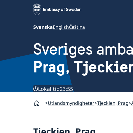
Svenska
English
Čeština
Sveriges amb
Prag, Tjeckie
Lokal tid
23:55
Utlandsmyndigheter
Tjeckien, Prag
Tjeckien, Prag