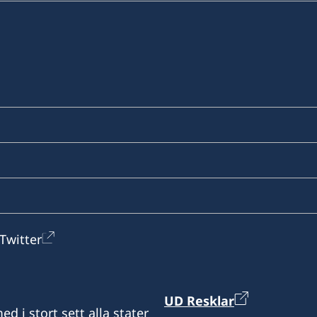
Twitter
UD Resklar
d i stort sett alla stater