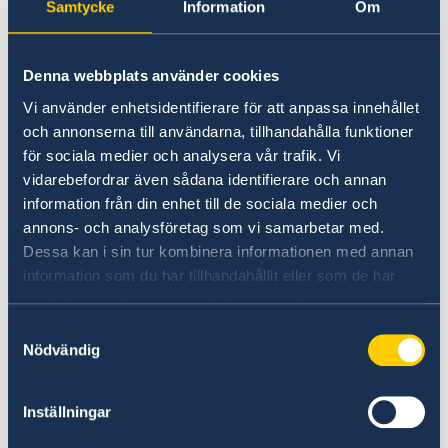
Kristina Lund
Samtycke
Information
Om
I år kommer du också för första gången att
kunna njuta av det magiska ljudet från
Denna webbplats använder cookies
nyckelharpan, ett traditionellt svenskt
Vi använder enhetsidentifierare för att anpassa innehållet
musikinstrument, som spelas av Šedovous, en
och annonserna till användarna, tillhandahålla funktioner
gäst från den svenska kören SIST.
för sociala medier och analysera vår trafik. Vi
vidarebefordrar även sådana identifierare och annan
OBS! KYRKANS KAPACITET ÄR UPPNÅDD! Tyvärr
information från din enhet till de sociala medier och
kan vi inte ta emot fler anmälningar.
annons- och analysföretag som vi samarbetar med.
Dessa kan i sin tur kombinera informationen med annan
information som du har tillhandahållit eller som de har
samlat in när du har använt deras tjänster.
Den svenska kören SIST
grundades våren 2009
av musikvetenskapstudenten, Kateřina
Samtyckesval
Nödvändig
Rašíková, under ämnet "Svenska i sånger" vid
den konstnärliga fakulteten vid Masaryk-
universitetet. Medlemmarna är huvudsakligen
Inställningar
studenter vid den konstnärliga fakulteten som