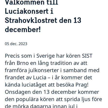
Välkommen till
Om oss
Luciakonsert i
Ambassadören
Så stöttar vi svenska företag
Försvarsavdelningen
Strahovklostret den 13
Vi är en resurs för svenska företag
Aktuellt
Praktik på ambassaden i Prag
Team Sweden
Dataskyddspolicy (GDPR)
december!
Nyheter
Så kan du få stöd
Svenska företag i Tjeckien
Adventsgudstjänst på svenska
Anmäl handelshinder
Filmvisning under bar himmel: Hammarskjöld
05 dec. 2023
Praktikant sökes!
Nya statsråd på Utrikesdepartementet
Precis som i Sverige har kören SIST
Regeringens prioriteringar i utrikes- och
säkerhetspolitiken med anledning av Sveriges
från Brno en lång tradition av att
medlemskap i Nato
framföra julkonserter i samband med
Regeringens prioriteringar i utrikesdeklarationen
firandet av Lucia – i år kommer det
2024
Luciakonsert i Strahovklostret
kända luciatåget att besöka Prag!
Praktikant till Sveriges ambassad i Prag
Onsdagen den 13 december kommer
höstterminen 2024
den populära kören att sprida ljus före
Filmvisning under bar himmel: Erotikon
Praktikant till Sveriges ambassad i Prag
de mörka dagarna innan jul i