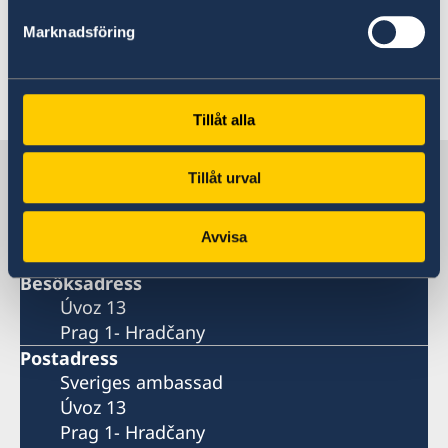
Marknadsföring
Senast uppdaterad 14 jan. 2021, 11.43
Tillåt alla
Sverige i Tjeckien
Tillåt urval
Sveriges ambassad
Avvisa
Besöksadress
Úvoz 13
Prag 1- Hradčany
Postadress
Sveriges ambassad
Úvoz 13
Prag 1- Hradčany