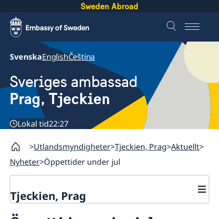
Sweden Abroad
Svenska
English
Čeština
Sveriges ambassad
Prag, Tjeckien
Lokal tid
22:27
Utlandsmyndigheter
Tjeckien, Prag
Aktuellt
Nyheter
Öppettider under jul
Tjeckien, Prag
Kontakt