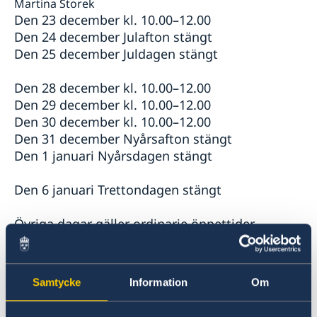
höstterminen 2023
Martina Storek
Handbok mot människohandel
Den 23 december kl. 10.00–12.00
Sveriges samlade stöd till de jordbävningsdrabbade
Den 24 december Julafton stängt
Sveriges stöd till de jordbävningsdrabbade i Turkiet
Den 25 december Juldagen stängt
och Syrien
Utrikesdeklarationen 2023
Den 28 december kl. 10.00–12.00
Rösta i Tjeckien i EU-valet 2024
Den 29 december kl. 10.00–12.00
Ambassaden erbjuder praktikplats för HT 2022
Den 30 december kl. 10.00–12.00
Tjeckien ändrar inreseregler från och med den 15
Den 31 december Nyårsafton stängt
februari
Den 1 januari Nyårsdagen stängt
Glad Nationaldag!
Stefan Löfvens Tal till nationen
Den 6 januari Trettondagen stängt
Nya Coronaviruset - aktuella händelser
"Sustainable Spring" i Prag
En man som heter Ove
Övriga dagar gäller ordinarie öppettider
Gräns - filmvisning i trädgården
Vardagar kl. 10.00–12.00
WikiGap 2019
Gott nytt år
Öppettider under jul
Samtycke
Information
Om
Ambassaden stängd
Nyhetsbrev - Svenskar i världen