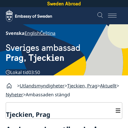
Sweden Abroad
Svenska
English
Čeština
Sveriges ambassad
Prag, Tjeckien
Lokal tid
03:50
Utlandsmyndigheter
Tjeckien, Prag
Aktuellt
Nyheter
Ambassaden stängd
Tjeckien, Prag
Kontakt