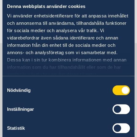
höstterminen 2023
Denna webbplats använder cookies
Handbok mot människohandel
Sveriges samlade stöd till de jordbävningsdrabbade
Vi använder enhetsidentifierare för att anpassa innehållet
Sveriges stöd till de jordbävningsdrabbade i Turkiet
Martina Storek
och annonserna till användarna, tillhandahålla funktioner
och Syrien
för sociala medier och analysera vår trafik. Vi
Utrikesdeklarationen 2023
vidarebefordrar även sådana identifierare och annan
Rösta i Tjeckien i EU-valet 2024
information från din enhet till de sociala medier och
Ambassaden erbjuder praktikplats för HT 2022
Sverige i Tjeckien
annons- och analysföretag som vi samarbetar med.
Tjeckien ändrar inreseregler från och med den 15
Dessa kan i sin tur kombinera informationen med annan
februari
information som du har tillhandahållit eller som de har
Glad Nationaldag!
Sveriges ambassad
samlat in när du har använt deras tjänster.
Stefan Löfvens Tal till nationen
Nya Coronaviruset - aktuella händelser
Samtyckesval
Besöksadress
"Sustainable Spring" i Prag
Nödvändig
Úvoz 13
En man som heter Ove
Prag 1- Hradčany
Gräns - filmvisning i trädgården
WikiGap 2019
Postadress
Inställningar
Gott nytt år
Sveriges ambassad
Öppettider under jul
Úvoz 13
Statistik
Ambassaden stängd
Prag 1- Hradčany
Nyhetsbrev - Svenskar i världen