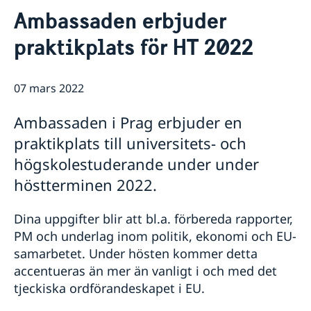
Kontakt
Ambassaden erbjuder
Om oss
praktikplats för HT 2022
Ambassadören
Så stöttar vi svenska företag
Försvarsavdelningen
Vi är en resurs för svenska företag
Aktuellt
Praktik på ambassaden i Prag
Team Sweden
07 mars 2022
Dataskyddspolicy (GDPR)
Nyheter
Så kan du få stöd
Svenska företag i Tjeckien
Adventsgudstjänst på svenska
Ambassaden i Prag erbjuder en
Anmäl handelshinder
Filmvisning under bar himmel: Hammarskjöld
praktikplats till universitets- och
Praktikant sökes!
högskolestuderande under under
Nya statsråd på Utrikesdepartementet
Regeringens prioriteringar i utrikes- och
höstterminen 2022.
säkerhetspolitiken med anledning av Sveriges
medlemskap i Nato
Dina uppgifter blir att bl.a. förbereda rapporter,
Regeringens prioriteringar i utrikesdeklarationen
PM och underlag inom politik, ekonomi och EU-
2024
samarbetet. Under hösten kommer detta
Luciakonsert i Strahovklostret
Praktikant till Sveriges ambassad i Prag
accentueras än mer än vanligt i och med det
höstterminen 2024
tjeckiska ordförandeskapet i EU.
Filmvisning under bar himmel: Erotikon