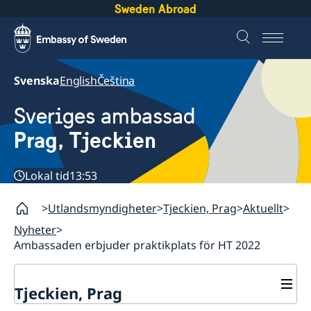
Sweden Abroad
Svenska
English
Čeština
Sveriges ambassad
Prag, Tjeckien
Lokal tid
13:53
Utlandsmyndigheter
Tjeckien, Prag
Aktuellt
Nyheter
Ambassaden erbjuder praktikplats för HT 2022
Tjeckien, Prag