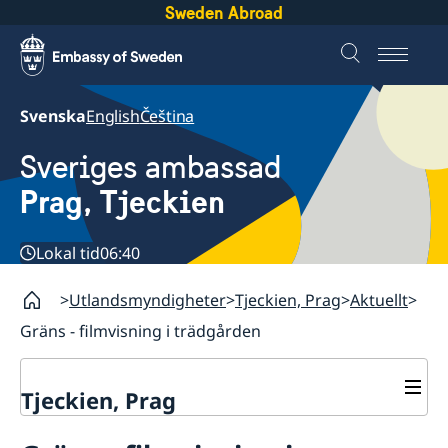
Sweden Abroad
Svenska
English
Čeština
Sveriges ambassad
Prag, Tjeckien
Lokal tid
06:40
Utlandsmyndigheter
Tjeckien, Prag
Aktuellt
Gräns - filmvisning i trädgården
Tjeckien, Prag
Kontakt