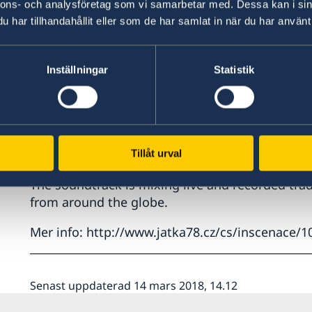
nnons- och analysföretag som vi samarbetar med. Dessa kan i sin
Hair hanging
har tillhandahållit eller som de har samlat in när du har använt 
A shrimp lifting a titan
Inställningar
Statistik
An aluminium pipe that sounds like an alphornA
All of this developed in a chill and meditative
Python like humour.
A big glittery curtain as scenography.
Tillåt urval
The soundtrack is mixing live and recorded trad
from around the globe.
Mer info:
http://www.jatka78.cz/cs/
inscenace/10
Senast uppdaterad 14 mars 2018, 14.12