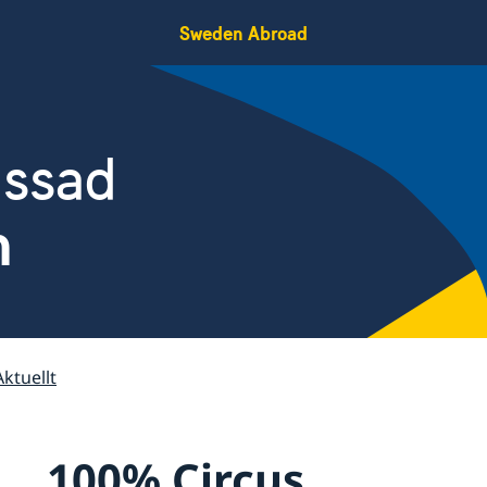
Sweden Abroad
assad
n
Aktuellt
100% Circus