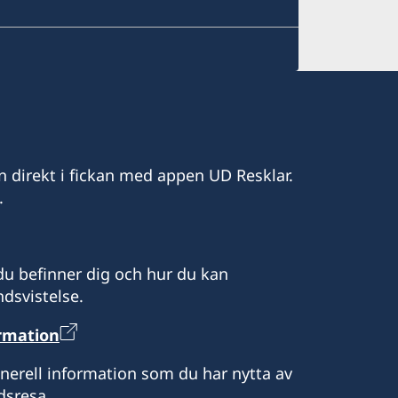
n direkt i fickan med appen UD Resklar.
.
u befinner dig och hur du kan
dsvistelse.
ormation
enerell information som du har nytta av
dsresa.