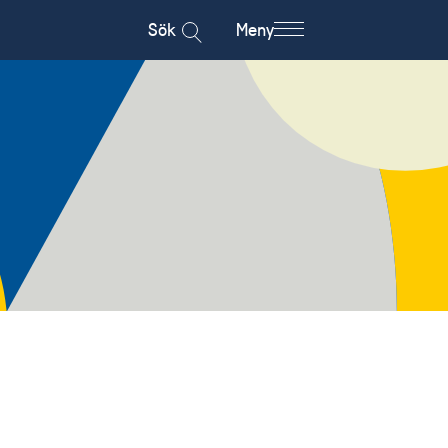
Sök
Meny