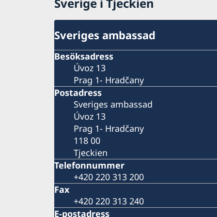
Sverige i Tjeckien
Sveriges ambassad
Besöksadress
Úvoz 13
Prag 1- Hradčany
Postadress
Sveriges ambassad
Úvoz 13
Prag 1- Hradčany
118 00
Tjeckien
Telefonnummer
+420 220 313 200
Fax
+420 220 313 240
E-postadress