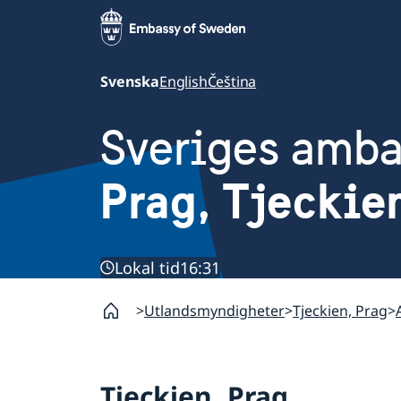
Svenska
English
Čeština
Sveriges amb
Prag, Tjeckie
Lokal tid
16:31
Utlandsmyndigheter
Tjeckien, Prag
Tjeckien, Prag