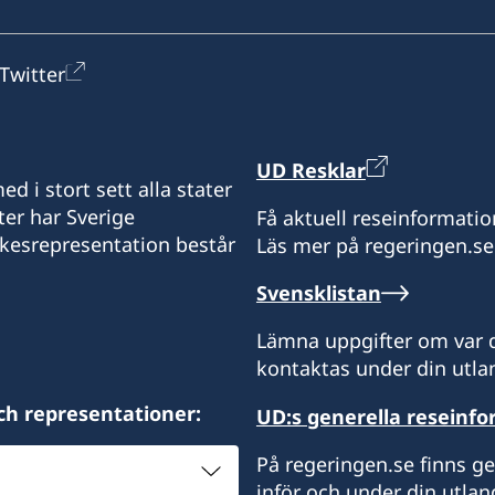
Twitter
UD Resklar
d i stort sett alla stater
ter har Sverige
Få aktuell reseinformatio
ikesrepresentation består
Läs mer på regeringen.se
Svensklistan
Lämna uppgifter om var d
kontaktas under din utlan
ch representationer:
UD:s generella reseinf
På regeringen.se finns g
inför och under din utlan