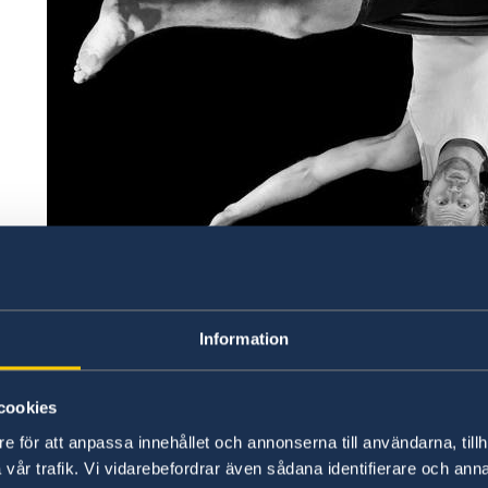
022
den
Information
100% Circus
cookies
Eternal apnea
e för att anpassa innehållet och annonserna till användarna, tillh
One finger stand
vår trafik. Vi vidarebefordrar även sådana identifierare och anna