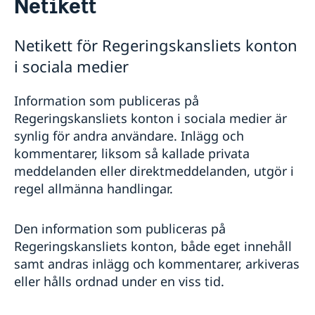
Netikett
Om oss
Honorärkonsulat
Netikett för Regeringskansliets konton
Netikett
i sociala medier
Sociala media - kommunikation
Dataskyddspolicy
Så stöttar vi svenska företag
Information som publiceras på
Vi är en resurs för svenska företag
Aktuellt
Regeringskansliets konton i sociala medier är
Team Sweden
Nyheter
synlig för andra användare. Inlägg och
Så kan du få stöd
Lediga tjänster
kommentarer, liksom så kallade privata
Svenska företag i Thailand
meddelanden eller direktmeddelanden, utgör i
Anmäl handelshinder
regel allmänna handlingar.
Den information som publiceras på
Regeringskansliets konton, både eget innehåll
samt andras inlägg och kommentarer, arkiveras
eller hålls ordnad under en viss tid.