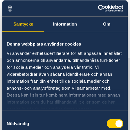
Inlägg eller kommentarer som bryter mot
reglerna kan komma att raderas från
myndighetens konton. Personer som bryter
Samtycke
Information
Om
mot reglerna kan även komma att blockeras.
Denna webbplats använder cookies
Senast uppdaterad 21 sep. 2020, 13.59
Vi använder enhetsidentifierare för att anpassa innehållet
och annonserna till användarna, tillhandahålla funktioner
Sverige i Thailand
för sociala medier och analysera vår trafik. Vi
vidarebefordrar även sådana identifierare och annan
information från din enhet till de sociala medier och
Sveriges ambassad
annons- och analysföretag som vi samarbetar med.
Dessa kan i sin tur kombinera informationen med annan
Besöksadress
information som du har tillhandahållit eller som de har
8 våningen, One Pacific Place
samlat in när du har använt deras tjänster.
140 Sukhumvit Road,
Samtyckesval
mellan soi 4 och soi 6
Nödvändig