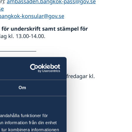
r):
ambassaden.bangkok-pass@gov.se
se
angkok-konsular@gov.se
h för underskrift samt stämpel för
ag kl. 13.00-14.00.
________________
 tisdagar, torsdagar och fredagar kl.
. Ingen tidsbokning krävs.
Om
gar kl. 11:00-12:00.
andahålla funktioner för
n information från din enhet
________________
 tur kombinera informationen