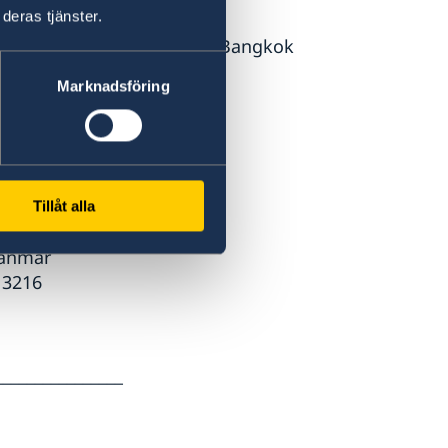
deras tjänster.
 Ploenchit Road, Patumwan, Bangkok
Marknadsföring
a-pacific/thailand/
_________
Tillåt alla
Myanmar
513216
________________