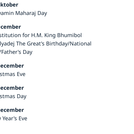
oktober
amin Maharaj Day
ecember
stitution for H.M. King Bhumibol
lyadej The Great's Birthday/National
/Father's Day
december
istmas Eve
december
istmas Day
december
 Year's Eve