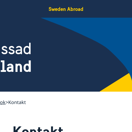
Sweden Abroad
assad
iland
kok
Kontakt
Kontakt