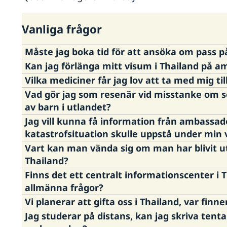
Vanliga frågor
Måste jag boka tid för att ansöka om pass
Kan jag förlänga mitt visum i Thailand på 
Ja, från och med den 1 maj 2019 är det tidsbokn
Vilka mediciner får jag lov att ta med mig til
Nej, svenska ambassaden ansvarar inte för and
Vad gör jag som resenär vid misstanke om s
Boka tid på ambassaden i Bangkok här
eventuella visumkrav.
För generell information om vad som gäller för 
av barn i utlandet?
huruvida tillstånd krävs för att föra in/ut din sp
Mer information och ansökningsblanketter hitt
Jag vill kunna få information från ambass
Du bör vända dig till immigrationsmyndigheten
permitfortraveler.fda.moph.go.th/nct_permit_m
Här kan du läsa om sju sätt att skydda utsatta b
katastrofsituation skulle uppstå under min v
https://www.immigration.go.th/
alternativt 
https://www.swedenabroad.se/sv/om-utlandet-
Bli en barnsäker resenär!
Vart kan man vända sig om man har blivit ut
medborgare/thailand/hjälp-till-svenskar-utom
För att möjliggöra att bli kontaktad av ambass
Thailand?
händelse av en krissituation ska du anmäla d
Finns det ett centralt informationscenter i T
http://www.swedenabroad.com/sv-SE/Ambassader
Ambassaden rekommenderar att du vänder dig t
allmänna frågor?
medborgare/Anmalan-till-ambassaden/Anmal-d
Vi planerar att gifta oss i Thailand, var finn
TAT, Tourist information Centre
Ja, det går bra att ställa frågor dygnet runt til
Jag studerar på distans, kan jag skriva tent
1600 New Petchburi Road, Makkasan, Rajatavee
1111. Vid svar, tryck 9 för att få information på 
För information om vad som krävs för vigsel i