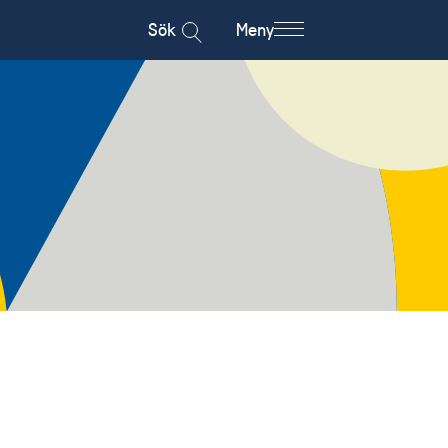
Sök
Meny