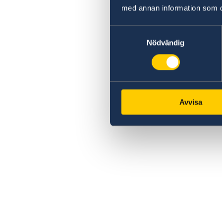
med annan information som du 
Samtyckesval
Nödvändig
Avvisa