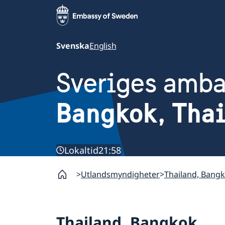
Svenska
English
Sveriges amb
Bangkok, Tha
Lokaltid
21:58
Utlandsmyndigheter
Thailand, Bang
Thailand, Bangkok