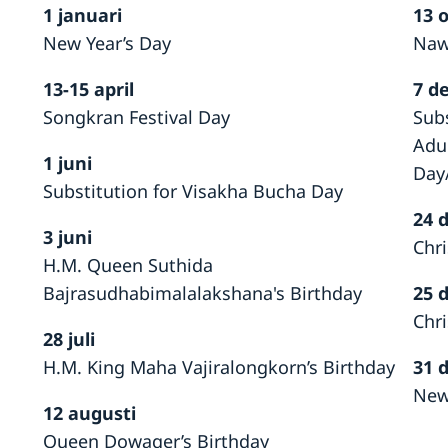
1 januari
13 
New Year’s Day
Naw
13-15 april
7 d
Songkran Festival Day
Sub
Adu
1 juni
Day
Substitution for Visakha Bucha Day
24 
3 juni
Chr
H.M. Queen Suthida
Bajrasudhabimalalakshana's Birthday
25 
Chr
28 juli
H.M. King Maha Vajiralongkorn’s Birthday
31 
New
12 augusti
Queen Dowager’s Birthday