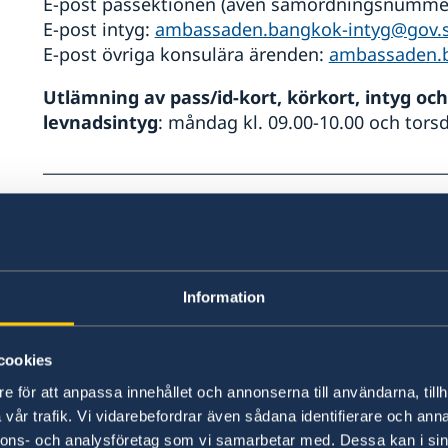
E-post passektionen (även samordningsnumme
E-post intyg:
ambassaden.bangkok-intyg@gov.
E-post övriga konsulära ärenden:
ambassaden.b
Utlämning av pass/id-kort, körkort, intyg oc
levnadsintyg
: måndag kl. 09.00-10.00 och torsd
__________________________________________________
Migration / Visumfrågor
Besökstider:
Migrationssektionens reception öppen måndagar,
08.00-10:00. Receptionen är stängd på onsdagar
Information
Email:
migration.bangkok@gov.se
Telefontid måndag-torsdag kl. 14:00-15:00. Freda
cookies
Telefonnummer: +66-(0)2 263 72 11
e för att anpassa innehållet och annonserna till användarna, tillh
vår trafik. Vi vidarebefordrar även sådana identifierare och anna
__________________________________________________
nnons- och analysföretag som vi samarbetar med. Dessa kan i sin