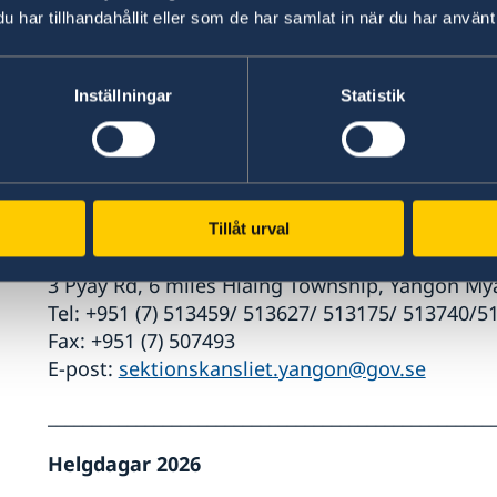
har tillhandahållit eller som de har samlat in när du har använt 
Business Sweden
Level 10, Alma Link Building, 25 Soi Chidlom,
10330, Thailand
Inställningar
Statistik
Tel: +66 (0)2 254 82 90
E-post:
Klicka här
Hemsida:
www.business-sweden.com/markets/asi
_________________________________________________________
Tillåt urval
Sektionskontoret i Yangon
3 Pyay Rd, 6 miles Hlaing Township, Yangon 
Tel: +951 (7) 513459/ 513627/ 513175/ 513740/
Fax: +951 (7) 507493
E-post:
sektionskansliet.yangon@gov.se
__________________________________________________
Helgdagar 2026