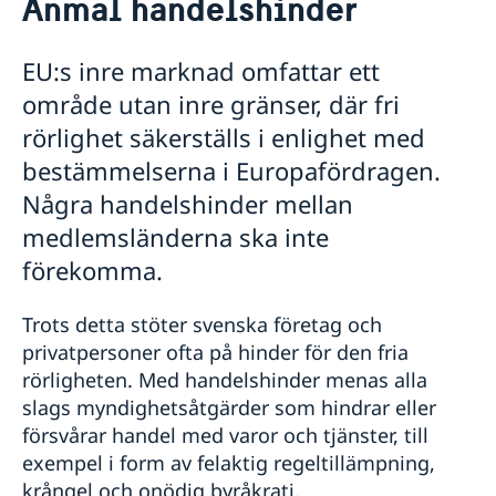
Anmäl handelshinder
Om oss
Lediga tjänster
Så stöttar vi svenska företag
EU:s inre marknad omfattar ett
Dataskyddspolicy
Vi är en resurs för svenska företag
Ambassadens personal
område utan inre gränser, där fri
Team Sweden
Ambassadbyggnaden
rörlighet säkerställs i enlighet med
Så kan du få stöd
Svenska företag i Tanzania
bestämmelserna i Europafördragen.
Anmäl handelshinder
Några handelshinder mellan
Nyheter
medlemsländerna ska inte
förekomma.
Trots detta stöter svenska företag och
privatpersoner ofta på hinder för den fria
rörligheten. Med handelshinder menas alla
slags myndighetsåtgärder som hindrar eller
försvårar handel med varor och tjänster, till
exempel i form av felaktig regeltillämpning,
krångel och onödig byråkrati.