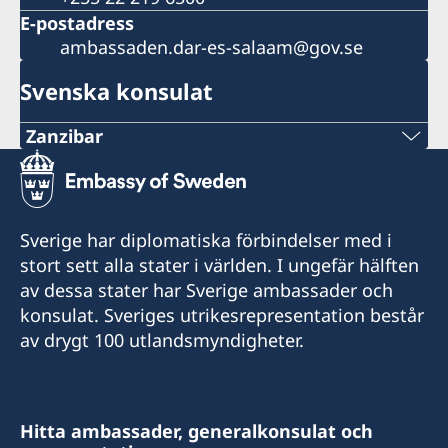
E-postadress
ambassaden.dar-es-salaam@gov.se
Svenska konsulat
Zanzibar
Tel:
+255 746 101 674
Sverige har diplomatiska förbindelser med i
E-post:
stort sett alla stater i världen. I ungefär hälften
av dessa stater har Sverige ambassader och
konsulat.zanzibar@cocowood.com
konsulat. Sveriges utrikesrepresentation består
Kibaha Street, Mazizini.
av drygt 100 utlandsmyndigheter.
Kör ner för Kitambulisho Street i Mazizini och
sväng vänster i T-korsningen, sedan första
grinden på vänster sida. Mitt emot vice
Hitta ambassader, generalkonsulat och
presidentens bostad.