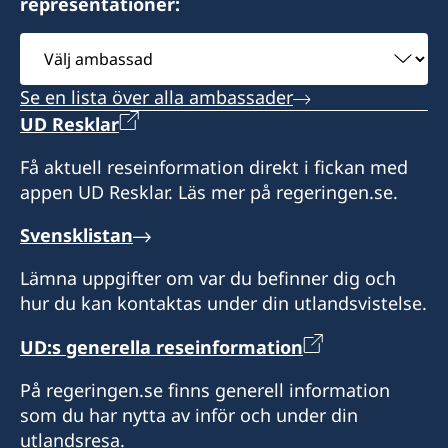
representationer:
Telefontid: 08.00 - 11.00 måndag till fredag
Välj
Expeditionstid: 08.00 - 10.00 tisdagar och
ambassad
fredagar eller enligt överenskommelse.
Se en lista över alla ambassader
UD Resklar
Honorärkonsul
Få aktuell reseinformation direkt i fickan med
Staffan Lundh
appen UD Resklar. Läs mer på regeringen.se.
Svensklistan
Lämna uppgifter om var du befinner dig och
hur du kan kontaktas under din utlandsvistelse.
UD:s generella reseinformation
På regeringen.se finns generell information
som du har nytta av inför och under din
utlandsresa.