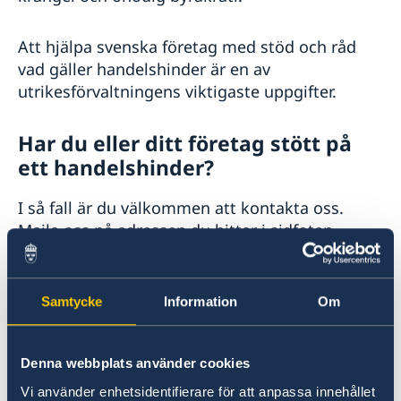
Att hjälpa svenska företag med stöd och råd
vad gäller handelshinder är en av
utrikesförvaltningens viktigaste uppgifter.
Har du eller ditt företag stött på
ett handelshinder?
I så fall är du välkommen att kontakta oss.
Maila oss på adressen du hittar i sidfoten.
Ange:
datum
Samtycke
Information
Om
namn/företag
bransch
Denna webbplats använder cookies
vilket problemet är
Vi använder enhetsidentifierare för att anpassa innehållet