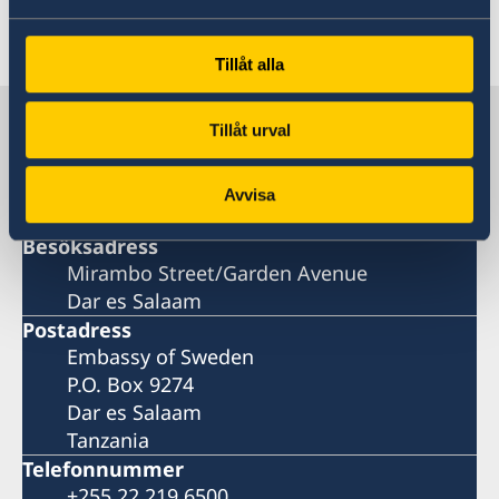
Senast uppdaterad 16 dec. 2025, 11.02
Tillåt alla
Sverige i Tanzania
Tillåt urval
Sveriges ambassad
Avvisa
Besöksadress
Mirambo Street/Garden Avenue
Dar es Salaam
Postadress
Embassy of Sweden
P.O. Box 9274
Dar es Salaam
Tanzania
Telefonnummer
+255 22 219 6500