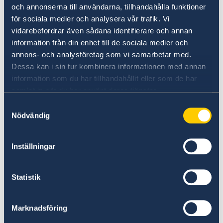
och annonserna till användarna, tillhandahålla funktioner
Mer information
för sociala medier och analysera vår trafik. Vi
vidarebefordrar även sådana identifierare och annan
SOLVIT – ett nätverk för problemlösning där
information från din enhet till de sociala medier och
EU-länderna samarbetar för att praktiskt lösa
annons- och analysföretag som vi samarbetar med.
problem som beror på att bestämmelserna för
Dessa kan i sin tur kombinera informationen med annan
den inre marknaden har tillämpats felaktigt.
information som du har tillhandahållit eller som de har
SOLVIT
samlat in när du har använt deras tjänster.
Samtyckesval
Ditt Europa – Praktiska råd för dig som vill göra
Nödvändig
affärer i Europa.
Ditt Europa
Inställningar
Marknadstillträdesdatabasen (The Market
Access Database, MADB) – information om
Statistik
export från EU till länder utanför EU.
Marknadstillträdesdatabasen
(endast på
Marknadsföring
engelska)