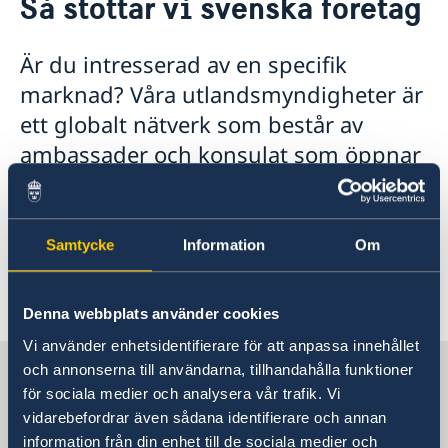
Så stöttar vi svenska företag
Om oss
Lediga tjänster
Så stöttar vi svenska företag
Är du intresserad av en specifik
Dataskyddspolicy
Vi är en resurs för svenska företag
Nyheter
Ambassadens personal
marknad? Våra utlandsmyndigheter är
Team Sweden
Ambassadbyggnaden
ett globalt nätverk som består av
Så kan du få stöd
Svenska företag i Tanzania
ambassader och konsulat som öppnar
Anmäl handelshinder
dörrar, skapar kontakter och guidar
dig rätt. Är du ett svenskt företag som
behöver hjälp? Här hittar du allt du
Samtycke
Information
Om
behöver för att ta nästa steg – enkelt
och samlat.
Denna webbplats använder cookies
Vi använder enhetsidentifierare för att anpassa innehållet
Sverige i Tanzania
och annonserna till användarna, tillhandahålla funktioner
för sociala medier och analysera vår trafik. Vi
vidarebefordrar även sådana identifierare och annan
Sveriges ambassad
information från din enhet till de sociala medier och