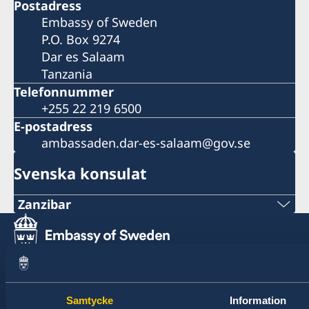
Postadress
Embassy of Sweden
P.O. Box 9274
Dar es Salaam
Tanzania
Telefonnummer
+255 22 219 6500
E-postadress
ambassaden.dar-es-salaam@gov.se
Svenska konsulat
Zanzibar
Tel:
+255 746 101 674
Sverige har diplomatiska förbindelser med i
E-post:
stort sett alla stater i världen. I ungefär hälften
Samtycke
Information