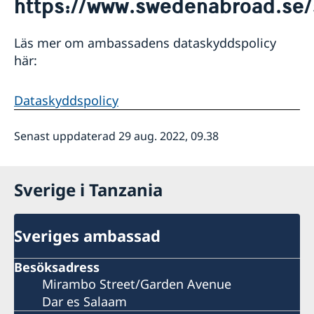
https://www.swedenabroad.se/
Om oss
Lediga tjänster
Läs mer om ambassadens dataskyddspolicy
Dataskyddspolicy
här:
Ambassadens personal
Ambassadbyggnaden
Så stöttar vi svenska företag
Dataskyddspolicy
Vi är en resurs för svenska företag
Nyheter
Team Sweden
Senast uppdaterad 29 aug. 2022, 09.38
Så kan du få stöd
Svenska företag i Tanzania
Anmäl handelshinder
Sverige i Tanzania
Sveriges ambassad
Besöksadress
Mirambo Street/Garden Avenue
Dar es Salaam