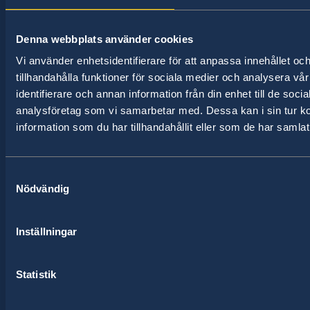
av dessa stater har Sverige ambassader och
konsulat.zanzibar@cocowood.com
konsulat. Sveriges utrikesrepresentation består
Kibaha Street, Mazizini.
av drygt 100 utlandsmyndigheter.
Denna webbplats använder cookies
Kör ner för Kitambulisho Street i Mazizini och
Vi använder enhetsidentifierare för att anpassa innehållet oc
sväng vänster i T-korsningen, sedan första
tillhandahålla funktioner för sociala medier och analysera vår
grinden på vänster sida. Mitt emot vice
identifierare och annan information från din enhet till de soc
Hitta ambassader, generalkonsulat och
presidentens bostad.
analysföretag som vi samarbetar med. Dessa kan i sin tur 
representationer:
information som du har tillhandahållit eller som de har samlat
Telefontid: 08.00 - 11.00 måndag till fredag
Välj
Expeditionstid: 08.00 - 10.00 tisdagar och
ambassad
fredagar eller enligt överenskommelse.
Samtyckesval
Se en lista över alla ambassader
Nödvändig
UD Resklar
Honorärkonsul
Få aktuell reseinformation direkt i fickan med
Staffan Lundh
Inställningar
appen UD Resklar. Läs mer på regeringen.se.
Svensklistan
Statistik
Lämna uppgifter om var du befinner dig och