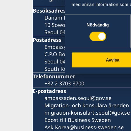
med annan information som du 
Besöksadress
Danam Building, 8th Fl.
Samtyckesval
10 Sowol-ro, Jung-Gu
Nödvändig
Seoul 04527
Postadress
Embassy of Sweden
C.P.O Box 3577
Avvisa
Seoul 04535
South Korea
Telefonnummer
+82 2 3703-3700
E-postadress
ambassaden.seoul@gov.se
Migration- och konsulära ärenden
migration-konsulart.seoul@gov.se
Epost till Business Sweden
Ask.Korea@business-sweden.se