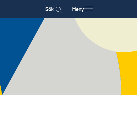
Sök
Meny