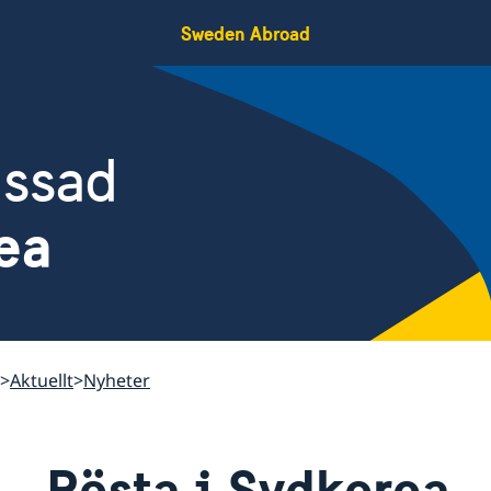
Sweden Abroad
assad
ea
Aktuellt
Nyheter
Rösta i Sydkorea