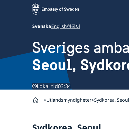
Svenska
English
한국어
Sveriges amb
Seoul, Sydkor
Lokal tid
03:34
Utlandsmyndigheter
Sydkorea, Seoul
Sydkorea, Seoul