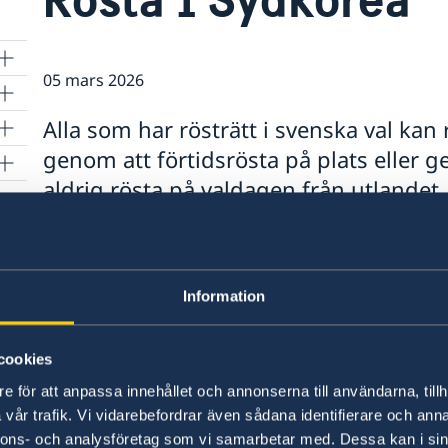
05 mars 2026
Alla som har rösträtt i svenska val kan
genom att förtidsrösta på plats eller 
aldrig rösta på valdagen från utlandet.
Läs mer
på ambassadens websida
Senast uppdaterad 21 apr. 2026, 12.22
Information
cookies
e för att anpassa innehållet och annonserna till användarna, tillh
vår trafik. Vi vidarebefordrar även sådana identifierare och anna
Svenska konsulat
nnons- och analysföretag som vi samarbetar med. Dessa kan i sin