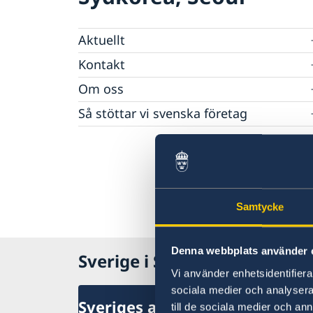
Aktuellt
Nyheter
Kontakt
Svenska föreningar
Om oss
Så stöttar vi svenska företag
Ambassadens personal
Ambassadör
Ambassadens presskontakt
Vi är en resurs för svenska företag
Kontoret för innovation och forskning (OSI)
Team Sweden i Korea
Så kan du få stöd
Svenska företag i Sydkorea
Anmäl handelshinder
Samtycke
Denna webbplats använder 
Sverige i Sydkorea
Vi använder enhetsidentifierar
sociala medier och analysera 
Sveriges ambassad
till de sociala medier och a