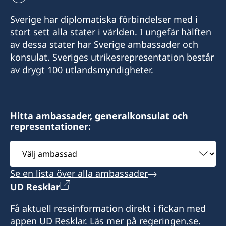
E-post:
645 Daejong-ro, Jung-gu,
Consulate of Sweden
Tel.: +82-2-22227120
consulateofsweden.incheon@gmail.com
Honorärkonsul
Sverige har diplomatiska förbindelser med i
Honorärkonsul
Daejeon
50, Dongmun-Daero, Buk-gu,
Tel.: +82-2-7760015
stort sett alla stater i världen. I ungefär hälften
Gwangju,
SONO International
YOO, Chang Jong
LEE, Youkyeong
av dessa stater har Sverige ambassader och
Honorärkonsul
Vivaldi Park
401,11 Gwangjang-ro 4beon-gil
konsulat. Sveriges utrikesrepresentation består
Honorärkonsul
1290-14 Palbong-ri, Seo-myeon
Bupyeong-gu
SUN, Kyung-hoon
av drygt 100 utlandsmyndigheter.
Hongcheon-gun
Incheon
LEE, Hyung Seuk
Gangwon-do
Honorärkonsul
Honorärkonsul
Hitta ambassader, generalkonsulat och
LEE, Sang-Kyun
representationer:
SEO, Kyungsun
Välj
ambassad
Se en lista över alla ambassader
UD Resklar
Få aktuell reseinformation direkt i fickan med
appen UD Resklar. Läs mer på regeringen.se.