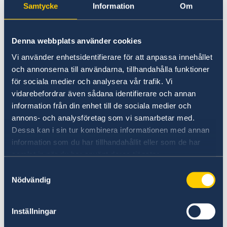
har genomfört flygtransporter med
Samtycke
Information
Om
sjukvårdspersonal, sök- och räddningsteam,
hundar och familjetält.
Denna webbplats använder cookies
Vi använder enhetsidentifierare för att anpassa innehållet
Sverige är en av världens största humanitära
och annonserna till användarna, tillhandahålla funktioner
givare. I Syrien har vi stora kärnstöd till både
för sociala medier och analysera vår trafik. Vi
FN och Internationella Rödakors- och
vidarebefordrar även sådana identifierare och annan
rödahalvmånefederationen. Stöden är
information från din enhet till de sociala medier och
avgörande för de humanitära
annons- och analysföretag som vi samarbetar med.
organisationernas kapacitet och beredskap att
Dessa kan i sin tur kombinera informationen med annan
snabbt kunna hjälpa till, utan att invänta
information som du har tillhandahållit eller som de har
behovsbedömningar, nödappeller och extra
samlat in när du har använt deras tjänster.
stöd från givare.
Samtyckesval
Nödvändig
Artikel om Sveriges samlade stöd på
regeringen.se
Senast uppdaterad 20 feb. 2023, 09.21
Inställningar