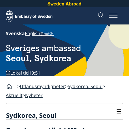
Sweden Abroad
Svenska
English
한국어
Sveriges ambassad
Seoul, Sydkorea
Lokal tid
19:51
Utlandsmyndigheter
Sydkorea, Seoul
Aktuellt
Nyheter
Sydkorea, Seoul
Aktuellt