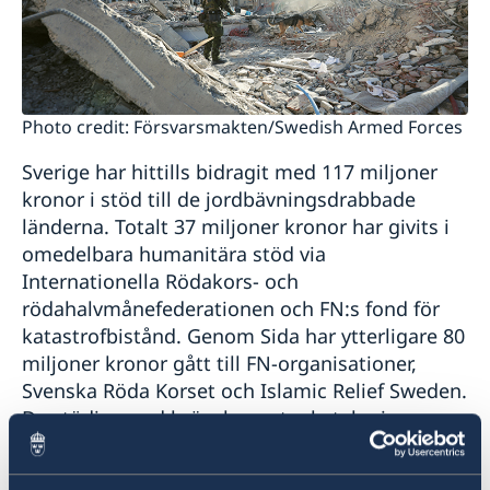
Photo credit: Försvarsmakten/Swedish Armed Forces
Sverige har hittills bidragit med 117 miljoner
kronor i stöd till de jordbävningsdrabbade
länderna. Totalt 37 miljoner kronor har givits i
omedelbara humanitära stöd via
Internationella Rödakors- och
rödahalvmånefederationen och FN:s fond för
katastrofbistånd. Genom Sida har ytterligare 80
miljoner kronor gått till FN-organisationer,
Svenska Röda Korset och Islamic Relief Sweden.
De stödjer med bränsle, matpaket, logi,
sjukvård och ambulanser på plats i Syrien.
Myndigheten för samhällsskydd och beredskap