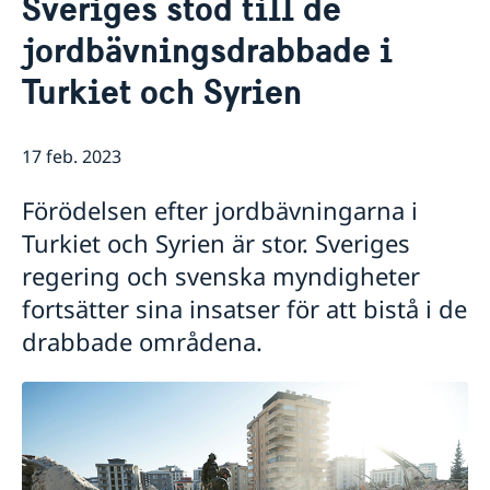
Sveriges stöd till de
Nyheter
Kontakt
jordbävningsdrabbade i
Svenska föreningar
Om oss
Turkiet och Syrien
Så stöttar vi svenska företag
Ambassadens personal
Ambassadör
Ambassadens presskontakt
Vi är en resurs för svenska företag
Kontoret för innovation och forskning (OSI)
Team Sweden i Korea
17 feb. 2023
Så kan du få stöd
Svenska företag i Sydkorea
Förödelsen efter jordbävningarna i
Anmäl handelshinder
Turkiet och Syrien är stor. Sveriges
regering och svenska myndigheter
fortsätter sina insatser för att bistå i de
drabbade områdena.