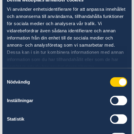
Space” - ett livesamtal mellan Nobelpristagarna
Vi använder enhetsidentifierare för att anpassa innehållet
Ferenc Krausz och Moungi Bawendi och den
och annonserna till användarna, tillhandahålla funktioner
danske astronauten Andreas Mogensen.
för sociala medier och analysera vår trafik. Vi
Deltagarna diskuterar bland annat vikten av
vidarebefordrar även sådana identifierare och annan
grundforskning, universum och om
information från din enhet till de sociala medier och
utmaningarna med att utföra experiment i
annons- och analysföretag som vi samarbetar med.
rymden. Registrera dig
här
för att följa
Dessa kan i sin tur kombinera informationen med annan
livesändningen digitalt.
information som du har tillhandahållit eller som de har
samlat in när du har använt deras tjänster.
En av höjdpunkterna under Nobelveckan är
Samtyckesval
Nobel Week Lights 2023
, en ljusfestival som
Nödvändig
lyser upp byggnader och offentliga platser i
centrala Stockholm med konstnärliga
Inställningar
installationer av lokala och internationella
konstnärer. Konstverken är inspirerade av
Nobelpristagarna och deras upptäckter.
Statistik
Festivalen är ett samarbete mellan
Nobelstiftelsen, Stockholms stad och en rad