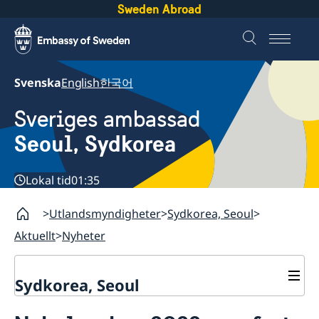
Sweden Abroad
Svenska
English
한국어
Sveriges ambassad
Seoul, Sydkorea
Lokal tid
01:35
Utlandsmyndigheter
Sydkorea, Seoul
Aktuellt
Nyheter
Sydkorea, Seoul
Aktuellt