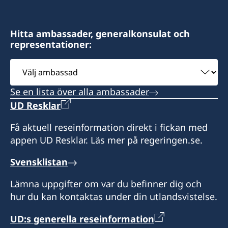
Gangwon-do
Honorärkonsul
Honorärkonsul
Hitta ambassader, generalkonsulat och
LEE, Sang-Kyun
representationer:
SEO, Kyungsun
Välj
ambassad
Se en lista över alla ambassader
UD Resklar
Få aktuell reseinformation direkt i fickan med
appen UD Resklar. Läs mer på regeringen.se.
Svensklistan
Lämna uppgifter om var du befinner dig och
hur du kan kontaktas under din utlandsvistelse.
UD:s generella reseinformation