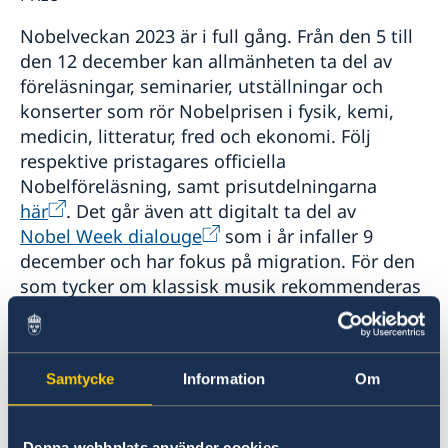
Nobelveckan 2023 är i full gång. Från den 5 till
den 12 december kan allmänheten ta del av
föreläsningar, seminarier, utställningar och
konserter som rör Nobelprisen i fysik, kemi,
medicin, litteratur, fred och ekonomi. Följ
respektive pristagares officiella
Nobelföreläsning, samt prisutdelningarna
här
. Det går även att digitalt ta del av
Nobel Week dialouge
som i år infaller 9
december och har fokus på migration. För den
som tycker om klassisk musik rekommenderas
Nobel Prize Concert
, vilket är en
återkommande konsert av högsta
internationella klass där Kungliga
Samtycke
Information
Om
Filharmonikerna framträder tillsammans med
världsledande artister. På måndag 11 december
finns möjlighet att lyssna på ”Nobel Calling
Denna webbplats använder cookies