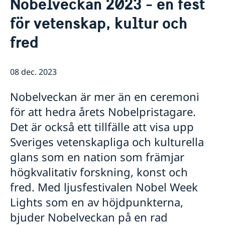
Nobelveckan 2023 - en fest
Nyheter
Kontakt
för vetenskap, kultur och
Svenska föreningar
Om oss
fred
Så stöttar vi svenska företag
Ambassadens personal
Ambassadör
Ambassadens presskontakt
Vi är en resurs för svenska företag
Kontoret för innovation och forskning (OSI)
Team Sweden i Korea
08 dec. 2023
Så kan du få stöd
Svenska företag i Sydkorea
Nobelveckan är mer än en ceremoni
Anmäl handelshinder
för att hedra årets Nobelpristagare.
Det är också ett tillfälle att visa upp
Sveriges vetenskapliga och kulturella
glans som en nation som främjar
högkvalitativ forskning, konst och
fred. Med ljusfestivalen Nobel Week
Lights som en av höjdpunkterna,
bjuder Nobelveckan på en rad