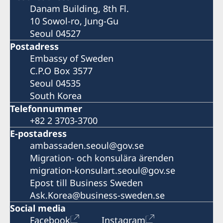
Danam Building, 8th Fl.
10 Sowol-ro, Jung-Gu
Seoul 04527
Postadress
Embassy of Sweden
C.P.O Box 3577
Seoul 04535
South Korea
Telefonnummer
+82 2 3703-3700
E-postadress
ambassaden.seoul@gov.se
Migration- och konsulära ärenden
migration-konsulart.seoul@gov.se
Epost till Business Sweden
Ask.Korea@business-sweden.se
Social media
Facebook
Instagram