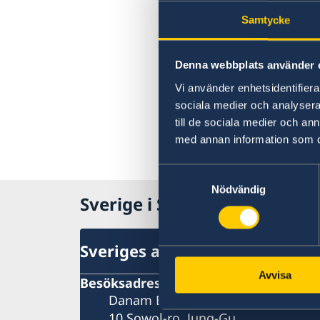
Samtycke
Denna webbplats använder 
Vi använder enhetsidentifierar
sociala medier och analysera 
till de sociala medier och a
med annan information som du 
Samtyckesval
Nödvändig
Sverige i Sydkorea
Sveriges ambassad
Avvisa
Besöksadress
Danam Building, 8th Fl.
10 Sowol-ro, Jung-Gu