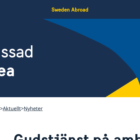
Sweden Abroad
assad
ea
Aktuellt
Nyheter
Gudstjänst på am