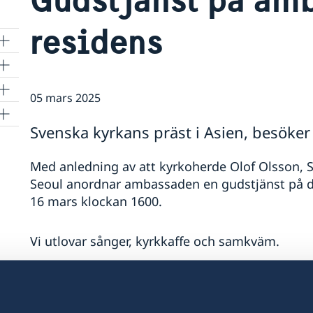
residens
05 mars 2025
Svenska kyrkans präst i Asien, besöker
Med anledning av att kyrkoherde Olof Olsson, S
Seoul anordnar ambassaden en gudstjänst på d
16 mars klockan 1600.
Vi utlovar sånger, kyrkkaffe och samkväm.
Varmt välkomna både vuxna och barn!
Anmäl er senast 9 mars till: