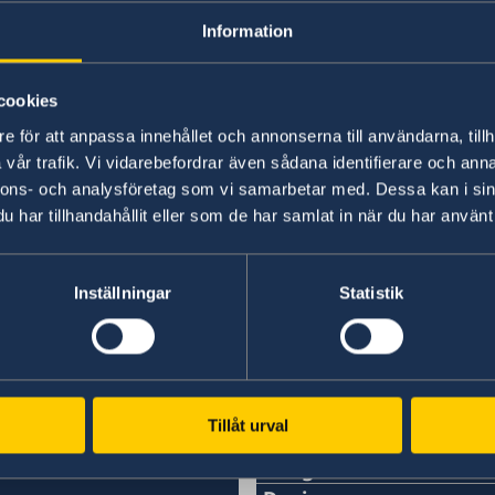
Information
RSVP Seoul
rsvp.seoul@gov.se
Adress: Swedish residence
cookies
e för att anpassa innehållet och annonserna till användarna, tillh
vår trafik. Vi vidarebefordrar även sådana identifierare och anna
2-7 Seongbuk-dong, Seongbuk-gu”
nnons- och analysföretag som vi samarbetar med. Dessa kan i sin
har tillhandahållit eller som de har samlat in när du har använt 
Senast uppdaterad 05 mars 2025, 12.46
Inställningar
Statistik
Svenska konsulat
Tillåt urval
Busan
Daegu
Fax: +82-51-6227224