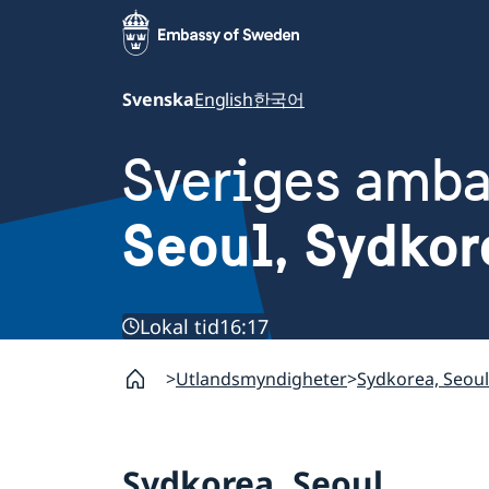
Svenska
English
한국어
Sveriges amb
Seoul, Sydkor
Lokal tid
16:17
Utlandsmyndigheter
Sydkorea, Seoul
Sydkorea, Seoul