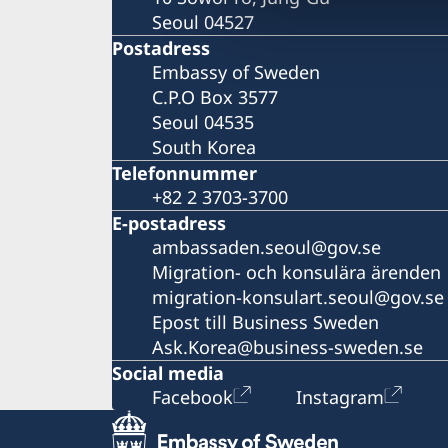
Seoul 04527
Postadress
Embassy of Sweden
C.P.O Box 3577
Seoul 04535
South Korea
Telefonnummer
+82 2 3703-3700
E-postadress
ambassaden.seoul@gov.se
Migration- och konsulära ärenden
migration-konsulart.seoul@gov.se
Epost till Business Sweden
Ask.Korea@business-sweden.se
Social media
Facebook
Instagram