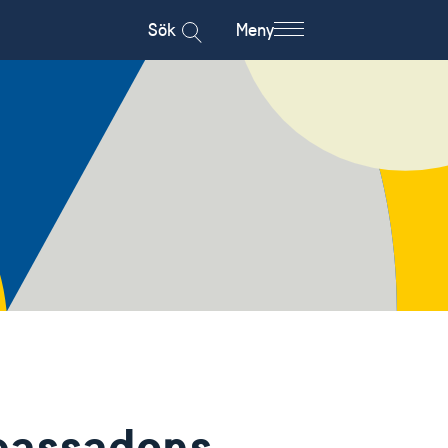
Sök
Meny
bassadens