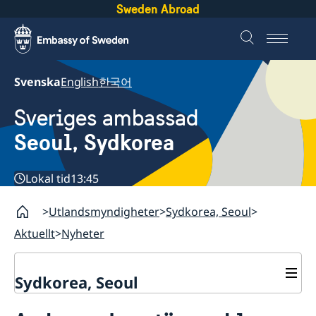
Sweden Abroad
Svenska
English
한국어
Sveriges ambassad
Seoul, Sydkorea
Lokal tid
13:45
Utlandsmyndigheter
Sydkorea, Seoul
Aktuellt
Nyheter
Sydkorea, Seoul
Aktuellt