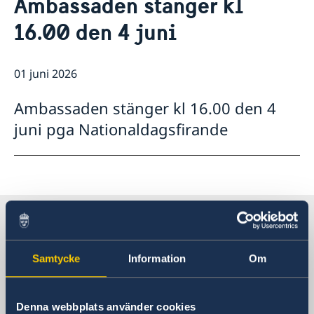
Ambassaden stänger kl
Nyheter
Kontakt
16.00 den 4 juni
Svenska föreningar
Om oss
Så stöttar vi svenska företag
Ambassadens personal
01 juni 2026
Ambassadör
Ambassadens presskontakt
Vi är en resurs för svenska företag
Kontoret för innovation och forskning (OSI)
Team Sweden i Korea
Ambassaden stänger kl 16.00 den 4
Så kan du få stöd
juni pga Nationaldagsfirande
Svenska företag i Sydkorea
Anmäl handelshinder
Sverige i Sydkorea
Samtycke
Information
Om
Sveriges ambassad
Besöksadress
Denna webbplats använder cookies
Danam Building, 8th Fl.