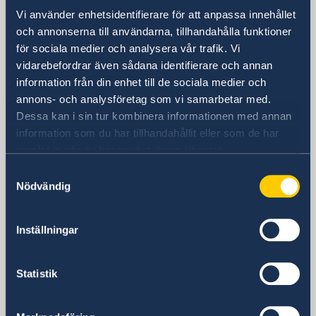
10 Sowol-ro, Jung-Gu
Vi använder enhetsidentifierare för att anpassa innehållet
Seoul 04527
och annonserna till användarna, tillhandahålla funktioner
för sociala medier och analysera vår trafik. Vi
Postadress
vidarebefordrar även sådana identifierare och annan
Embassy of Sweden
information från din enhet till de sociala medier och
C.P.O Box 3577
annons- och analysföretag som vi samarbetar med.
Seoul 04535
Dessa kan i sin tur kombinera informationen med annan
South Korea
information som du har tillhandahållit eller som de har
Telefonnummer
samlat in när du har använt deras tjänster.
+82 2 3703-3700
Samtyckesval
E-postadress
Nödvändig
ambassaden.seoul@gov.se
Migration- och konsulära ärenden
migration-konsulart.seoul@gov.se
Inställningar
Epost till Business Sweden
Ask.Korea@business-sweden.se
Statistik
Social media
Facebook
Instagram