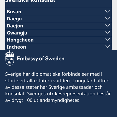
Busan
Daegu
Fax: +82-51-6227224
Daejon
E-post: consulateofsweden.busan@gmail.com
E-post: consulateofsweden.daegu@gmail.com
Gwangju
Tel.: +82-51-7096203
Tel.:+82-53-5803688
E-post: consulateofsweden.daejon@gmail.com
Hongcheon
Tel.: +82-42-251-5107
E-post:
Incheon
Consulate of Sweden
Consulate of Sweden
consulateofsweden.gwangju@gmail.com
Fax: +82-2-22227109
277, Haeundaero
111, Sechonro-3-gil, Dasa-Eup, Dalsung-Gun
Consulate of Sweden
Tel.: + 82-62-520-2113
E-post:
Fax: +82-2-7762523
Haeundae-gu, Busan
Daegu
c/o 5th fl Sun Dental Hospital
consulateofsweden.hongcheon@gmail.com
E-post:
645 Daejong-ro, Jung-gu,
Consulate of Sweden
Tel.: +82-2-22227120
consulateofsweden.incheon@gmail.com
Honorärkonsul
Sverige har diplomatiska förbindelser med i
Honorärkonsul
Daejeon
50, Dongmun-Daero, Buk-gu,
Tel.: +82-2-7760015
stort sett alla stater i världen. I ungefär hälften
Gwangju,
SONO International
YOO, Chang Jong
LEE, Youkyeong
av dessa stater har Sverige ambassader och
Honorärkonsul
Vivaldi Park
401,11 Gwangjang-ro 4beon-gil
konsulat. Sveriges utrikesrepresentation består
Honorärkonsul
1290-14 Palbong-ri, Seo-myeon
Bupyeong-gu
SUN, Kyung-hoon
av drygt 100 utlandsmyndigheter.
Hongcheon-gun
Incheon
LEE, Hyung Seuk
Gangwon-do
Honorärkonsul