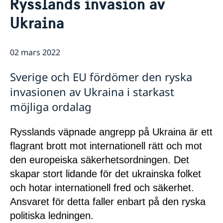
Rysslands invasion av
Nyheter
Kontakt
Ukraina
Svenska föreningar
Om oss
Så stöttar vi svenska företag
Ambassadens personal
02 mars 2022
Ambassadör
Ambassadens presskontakt
Vi är en resurs för svenska företag
Kontoret för innovation och forskning (OSI)
Team Sweden i Korea
Sverige och EU fördömer den ryska
Så kan du få stöd
invasionen av Ukraina i starkast
Svenska företag i Sydkorea
möjliga ordalag
Anmäl handelshinder
Rysslands väpnade angrepp på Ukraina är ett
flagrant brott mot internationell rätt och mot
den europeiska säkerhetsordningen. Det
skapar stort lidande för det ukrainska folket
och hotar internationell fred och säkerhet.
Ansvaret för detta faller enbart på den ryska
politiska ledningen.