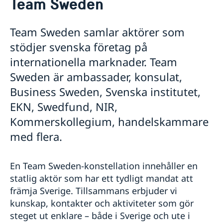
Team Sweden
Om oss
Sverige i Gaborone, Botswana
Så stöttar vi svenska företag
Team Sweden samlar aktörer som
Sverige i Windhoek, Namibia
Vi är en resurs för svenska företag
GDPR
stödjer svenska företag på
Team Sweden
internationella marknader. Team
Så kan du få stöd
Svenska företag i Sydafrika
Sweden är ambassader, konsulat,
Anmäl handelshinder
Business Sweden, Svenska institutet,
Aktuellt
EKN, Swedfund, NIR,
Nyheter
Kommerskollegium, handelskammare
Aktuella konsulära händelser Sydafrika
Lediga Tjänster
med flera.
En Team Sweden-konstellation innehåller en
statlig aktör som har ett tydligt mandat att
främja Sverige. Tillsammans erbjuder vi
kunskap, kontakter och aktiviteter som gör
steget ut enklare – både i Sverige och ute i