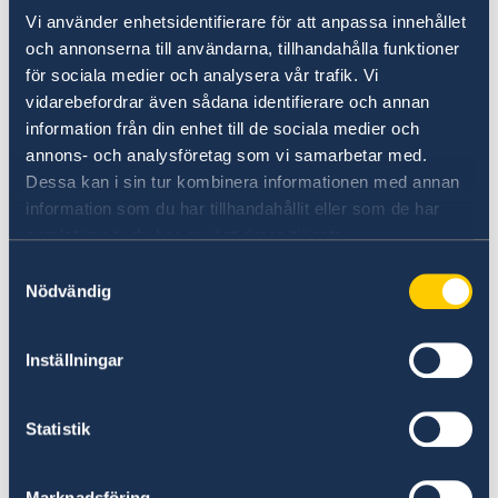
Kommerskollegium
Vi använder enhetsidentifierare för att anpassa innehållet
och annonserna till användarna, tillhandahålla funktioner
för sociala medier och analysera vår trafik. Vi
Sharingsweden.se
vidarebefordrar även sådana identifierare och annan
information från din enhet till de sociala medier och
Consulate of Sweden in Cape Town
annons- och analysföretag som vi samarbetar med.
Dessa kan i sin tur kombinera informationen med annan
Innovation City Cape Town
information som du har tillhandahållit eller som de har
samlat in när du har använt deras tjänster.
Nordic House Cape Town
Samtyckesval
Nödvändig
Nordic Business Services
Inställningar
NSBA – Nordic | South African | Business
Association
Statistik
Marknadsföring