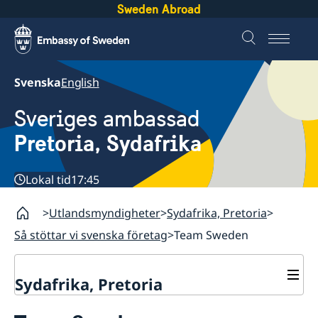
Sweden Abroad
Svenska
English
Sveriges ambassad
Pretoria, Sydafrika
Lokal tid
17:45
Utlandsmyndigheter
Sydafrika, Pretoria
Så stöttar vi svenska företag
Team Sweden
Sydafrika, Pretoria
Kontakt