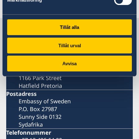
Senast uppdaterad 19 dec. 2025, 09.48
Sverige i Sydafrika
Tillåt alla
Tillåt urval
Sveriges ambassad
Besöksadress
Avvisa
iParioli Complex
1166 Park Street
Hatfield Pretoria
Postadress
Embassy of Sweden
P.O. Box 27987
Sunny Side 0132
Sydafrika
Telefonnummer