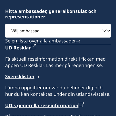
please note, open by appointment only
Telefontider: 09h00 - 10h00 tisdag till fredag
Endast förbokade möten
Hitta ambassader, generalkonsulat och
Consulate of Sweden
Honorärkonsul
representationer:
Bokade mötestider: 10h00 - 12h00 och 13h00 -
PO Box 3855, Windhoek
15h00 tisdag och torsdag
Namibia
Välj
Kent Nilsson
ambassad
Hemsida : www.csct.se
Honorärkonsul Lena Brinkmann
Se en lista över alla ambassader
UD Resklar
Honorärkonsul
Honorärkonsul
Få aktuell reseinformation direkt i fickan med
Carl Fredrik Sammeli
Lena Brinkmann
appen UD Resklar. Läs mer på regeringen.se.
Assistent
Svensklistan
Julia O'Connor
Lämna uppgifter om var du befinner dig och
hur du kan kontaktas under din utlandsvistelse.
UD:s generella reseinformation