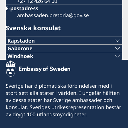
+27 12 426 64 00
E-postadress
ambassaden.pretoria@gov.se
Svenska konsulat
Kapstaden
Telefon
Gaborone
Telefon
Windhoek
+27 21 300 9254
Telefon
+267 393 13 58
epost
+264 81 122 1289
E-post
Sverige har diplomatiska förbindelser med i
sweden@csct.se
E-post
stort sett alla stater i världen. I ungefär hälften
kent@sanitas.co.bw
Innovation City Cape Town
av dessa stater har Sverige ambassader och
swehonoraryconsulatenamibia@gmail.com
Darter Road
Sanitas Nursery
konsulat. Sveriges utrikesrepresentation består
Gardens
Gaborone Dam Site
Drakensbergstreet 17
av drygt 100 utlandsmyndigheter.
Cape Town 8001
Gaborone
(cnr of Drakensberg and Hakos street)