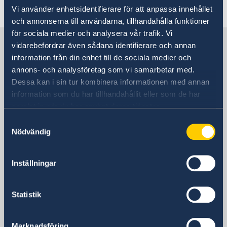
Senast uppdaterad 19 dec. 2025, 12.37
Vi använder enhetsidentifierare för att anpassa innehållet
och annonserna till användarna, tillhandahålla funktioner
för sociala medier och analysera vår trafik. Vi
Sverige i Sydafrika
vidarebefordrar även sådana identifierare och annan
information från din enhet till de sociala medier och
annons- och analysföretag som vi samarbetar med.
Sveriges ambassad
Dessa kan i sin tur kombinera informationen med annan
information som du har tillhandahållit eller som de har
Besöksadress
samlat in när du har använt deras tjänster.
iParioli Complex
Samtyckesval
1166 Park Street
Nödvändig
Hatfield Pretoria
Postadress
Embassy of Sweden
Inställningar
P.O. Box 27987
Sunny Side 0132
Statistik
Sydafrika
Telefonnummer
+27 12 426 64 00
Marknadsföring