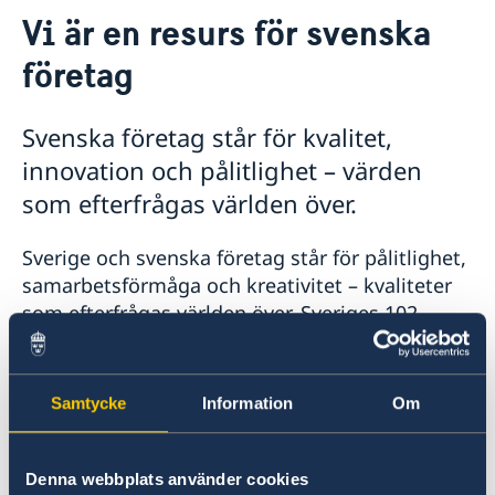
Kontakt
Vi är en resurs för svenska
Om oss
företag
Sverige i Gaborone, Botswana
Så stöttar vi svenska företag
Sverige i Windhoek, Namibia
Vi är en resurs för svenska företag
GDPR
Team Sweden
Svenska företag står för kvalitet,
Så kan du få stöd
innovation och pålitlighet – värden
Svenska företag i Sydafrika
som efterfrågas världen över.
Anmäl handelshinder
Aktuellt
Sverige och svenska företag står för pålitlighet,
Nyheter
samarbetsförmåga och kreativitet – kvaliteter
Aktuella konsulära händelser Sydafrika
Lediga Tjänster
som efterfrågas världen över. Sveriges 102
utlandsmyndigheter i form av ambassader och
konsulat över hela världen hjälper dig att lyfta
dessa styrkor i mötet med nya marknader.
Samtycke
Information
Om
Sverige bygger framtiden tillsammans med
världen –
Made
with
Sweden
.
Denna webbplats använder cookies