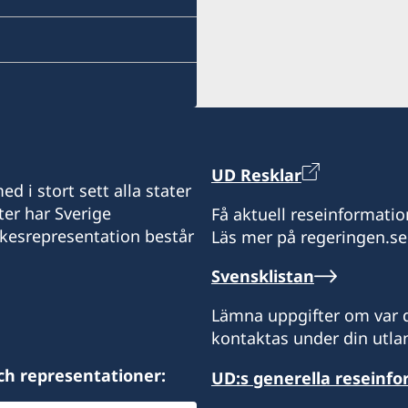
UD Resklar
d i stort sett alla stater
ter har Sverige
Få aktuell reseinformatio
ikesrepresentation består
Läs mer på regeringen.se
Svensklistan
Lämna uppgifter om var d
kontaktas under din utlan
ch representationer:
UD:s generella reseinf