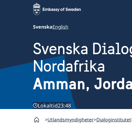
Svenska
English
Svenska Dialog
Nordafrika
Amman, Jorda
Lokaltid
23:48
Utlandsmyndigheter
Dialoginstitutet