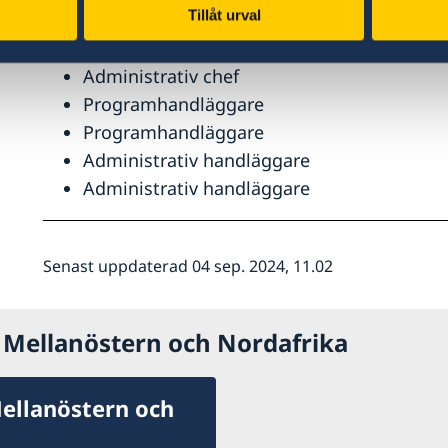
Tillåt urval
Direktör Ann Måwe
Biträdande direktör
Administrativ chef
Programhandläggare
Programhandläggare
Administrativ handläggare
Administrativ handläggare
Senast uppdaterad 04 sep. 2024, 11.02
r Mellanöstern och Nordafrika
Mellanöstern och