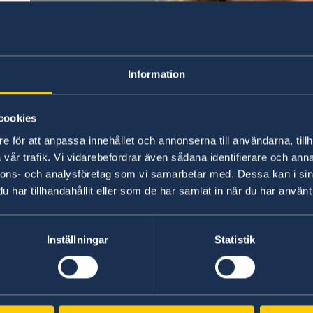
Information
cookies
e för att anpassa innehållet och annonserna till användarna, tillh
vår trafik. Vi vidarebefordrar även sådana identifierare och anna
nnons- och analysföretag som vi samarbetar med. Dessa kan i sin
har tillhandahållit eller som de har samlat in när du har använt 
Inställningar
Statistik
Ann Måwe Direktör för Svenska Dialoginstitutet
Svenska Dialoginstitutet för Mellanöstern och N
diplomater och 4 lokalanställda.