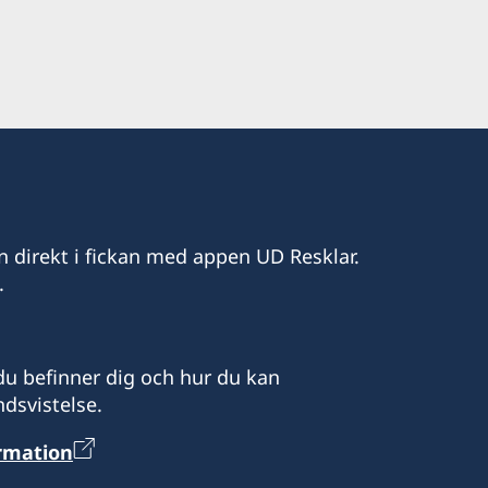
n direkt i fickan med appen UD Resklar.
.
u befinner dig och hur du kan
dsvistelse.
ormation