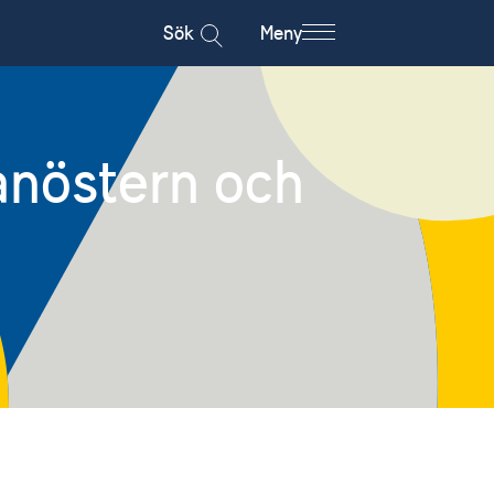
Sök
Meny
anöstern och