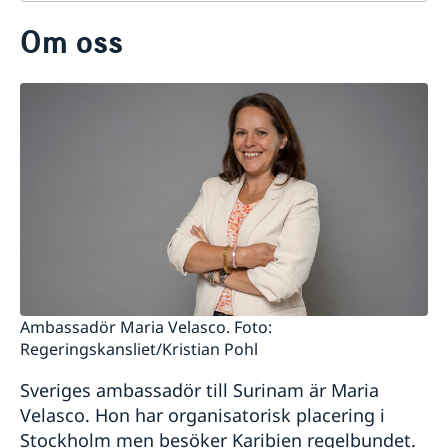
Kontakt
Om oss
Om oss
Dataskyddspolicy (GDPR)
Så stöttar vi svenska företag
Vi är en resurs för svenska företag
Team Sweden
Så kan du få stöd
Svenska företag i Surinam
Anmäl handelshinder
Ambassadör Maria Velasco. Foto:
Regeringskansliet/Kristian Pohl
Sveriges ambassadör till Surinam är Maria
Velasco. Hon har organisatorisk placering i
Stockholm men besöker Karibien regelbundet.