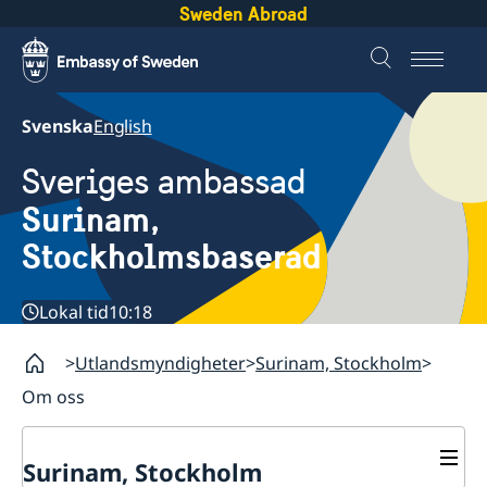
Sweden Abroad
Svenska
English
Sveriges ambassad
Surinam,
Stockholmsbaserad
Lokal tid
10:18
Utlandsmyndigheter
Surinam, Stockholm
Om oss
Surinam, Stockholm