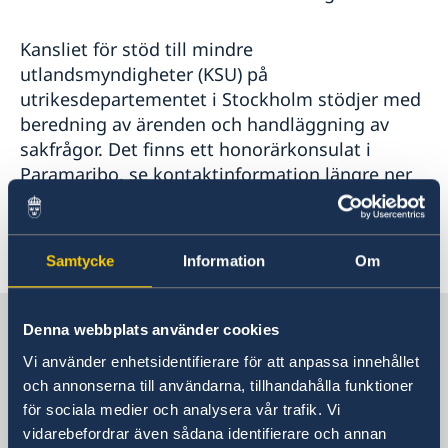
Kansliet för stöd till mindre
utlandsmyndigheter (KSU) på
utrikesdepartementet i Stockholm stödjer med
beredning av ärenden och handläggning av
sakfrågor. Det finns ett honorärkonsulat i
Paramaribo, se kontaktinformation längre ner
på sidan.
Senast uppdaterad 23 maj 2019, 10.10
Samtycke
Information
Om
Sverige i Karibien
Denna webbplats använder cookies
Vi använder enhetsidentifierare för att anpassa innehållet
och annonserna till användarna, tillhandahålla funktioner
Sveriges ambassad
för sociala medier och analysera vår trafik. Vi
(Stockholmsbaserad)
vidarebefordrar även sådana identifierare och annan