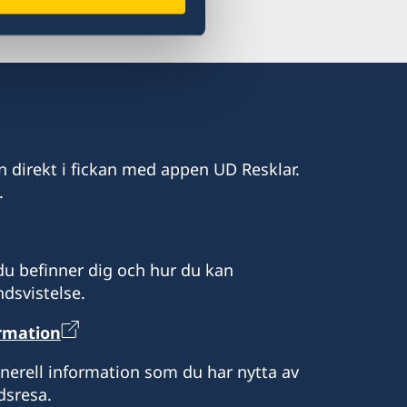
mbassad Addis Abeba.
n direkt i fickan med appen UD Resklar.
.
u befinner dig och hur du kan
dsvistelse.
ormation
enerell information som du har nytta av
dsresa.