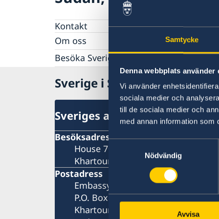
Kontakt
Om oss
Samtycke
Ambassadens personal
Besöka Sverige eller Norge
GDPR
Denna webbplats använder 
Allmän information om Schengenviseringar
Lediga tjänster
Sverige i Sudan
Information för avslagna viseringar
Vi använder enhetsidentifierar
Information för beviljade viseringar
sociala medier och analysera 
till de sociala medier och a
Sveriges ambassad
med annan information som du 
Besöksadress
Samtyckesval
House 70, Street 43,
Nödvändig
Khartoum 2, Khartoum
Postadress
Embassy of Sweden
P.O. Box 2206
Khartoum
Avvisa