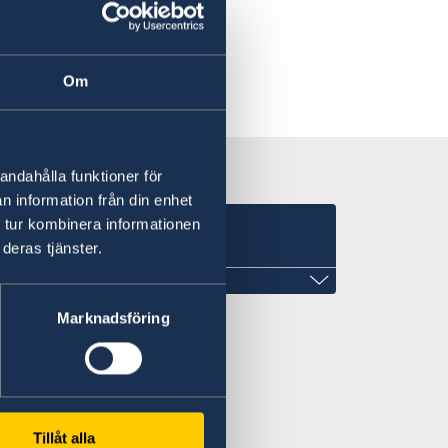
Om
andahålla funktioner för
n information från din enhet
 tur kombinera informationen
Juba
deras tjänster.
Marknadsföring
ar avslutat sin verksamhet den 14
as till ambassaden i Addis Abeba.
ersoner som vistas i Sydsudan
Tillåt alla