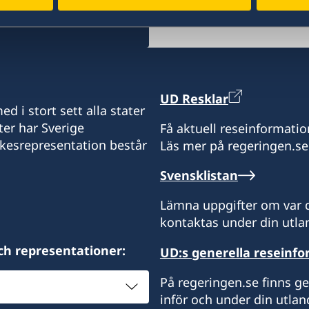
handläggs av Sveriges a
UD Resklar
d i stort sett alla stater
ter har Sverige
Få aktuell reseinformatio
ikesrepresentation består
Läs mer på regeringen.se
Svensklistan
Lämna uppgifter om var d
kontaktas under din utlan
ch representationer:
UD:s generella reseinf
På regeringen.se finns g
inför och under din utlan