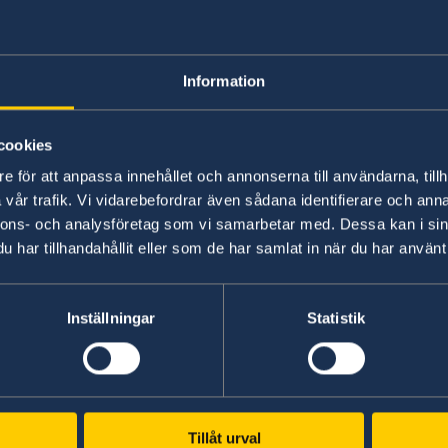
Information
cookies
e för att anpassa innehållet och annonserna till användarna, tillh
vår trafik. Vi vidarebefordrar även sådana identifierare och anna
nnons- och analysföretag som vi samarbetar med. Dessa kan i sin
Sektionskansliet i 
har tillhandahållit eller som de har samlat in när du har använt 
Juba
Inställningar
Statistik
Sektionskansliet i Juba h
augusti 2024.
Konsulära ärenden hänvis
Schengenviseringar för p
Tillåt urval