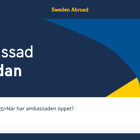
Sweden Abroad
assad
dan
um
När har ambassaden öppet?
När har ambassad