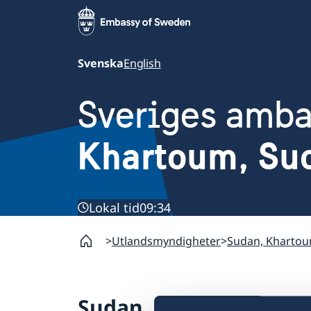
Svenska
English
Sveriges amb
Khartoum, Su
Lokal tid
09:34
Utlandsmyndigheter
Sudan, Kharto
Sudan, Khartoum