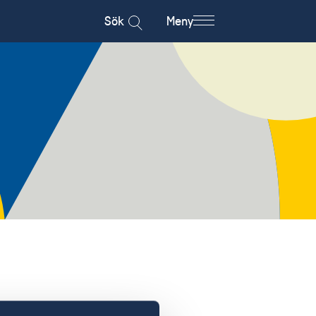
Sök
Meny
en öppet?