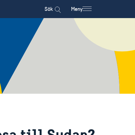
Sök
Meny
esa till Sudan?