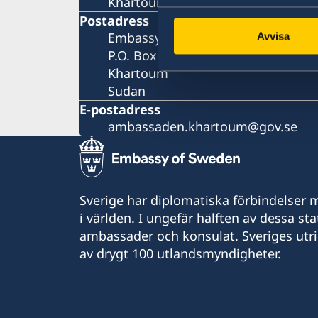
Khartoum 2, Khartoum
Postadress
Embassy of Sweden
Avvisa
P.O. Box 2206
Khartoum
Sudan
E-postadress
ambassaden.khartoum@gov.se
Sverige har diplomatiska förbindelser me
i världen. I ungefär hälften av dessa sta
ambassader och konsulat. Sveriges utr
av drygt 100 utlandsmyndigheter.