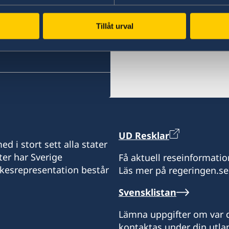
augusti 2024.
Tillåt urval
Konsulära ärenden hänvis
Schengenviseringar för p
handläggs av Sveriges a
UD Resklar
d i stort sett alla stater
ter har Sverige
Få aktuell reseinformatio
ikesrepresentation består
Läs mer på regeringen.se
Svensklistan
Lämna uppgifter om var d
kontaktas under din utlan