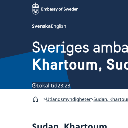
Svenska
English
Sveriges amb
Khartoum, Su
Lokal tid
23:23
Utlandsmyndigheter
Sudan, Kharto
Sudan, Khartoum