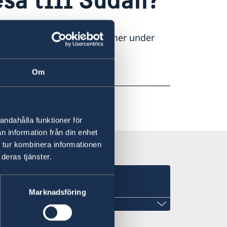
från resor till Sudan, läs mer under
Om
ör snarast lämna landet.
andahålla funktioner för
n information från din enhet
 tur kombinera informationen
deras tjänster.
Juba
Marknadsföring
ar avslutat sin verksamhet den 14