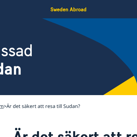
Sweden Abroad
assad
dan
um
Är det säkert att resa till Sudan?
Är det säkert att r