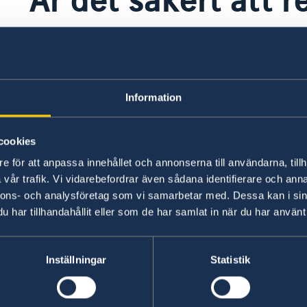
Det finns en avrådan från Utrikesdepartementet 
reseinformationen.
Information
Svenska medborgare som befinner sig i Sudan b
cookies
Senast uppdaterad 07 dec. 2017, 15.45
e för att anpassa innehållet och annonserna till användarna, tillh
vår trafik. Vi vidarebefordrar även sådana identifierare och anna
nnons- och analysföretag som vi samarbetar med. Dessa kan i sin
har tillhandahållit eller som de har samlat in när du har använt 
Sektionskansliet i 
Inställningar
Statistik
Juba
Sektionskansliet i Juba h