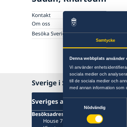
Kontakt
Om oss
Ambassadens personal
Besöka Sverige eller Norge
GDPR
Samtycke
Allmän information om Schengenviseringar
Lediga tjänster
Information för avslagna viseringar
Information för beviljade viseringar
Denna webbplats använder 
Vi använder enhetsidentifierar
sociala medier och analysera 
Sverige i Sudan
till de sociala medier och a
med annan information som du 
Sveriges ambassad
Samtyckesval
Nödvändig
Besöksadress
House 70, Street 43,