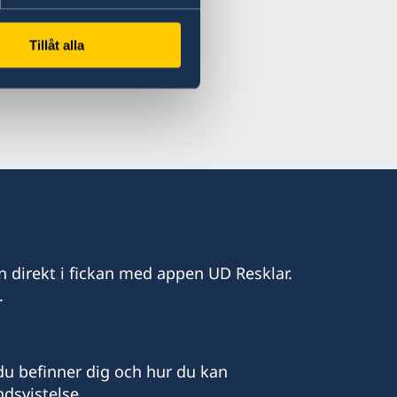
Tillåt alla
as till ambassaden i Addis Abeba.
ersoner som vistas i Sydsudan
mbassad Addis Abeba.
n direkt i fickan med appen UD Resklar.
.
u befinner dig och hur du kan
dsvistelse.