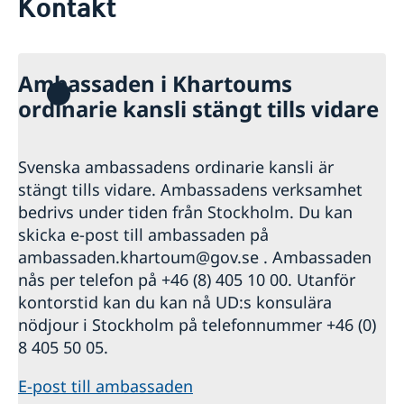
Kontakt
Om oss
Ambassadens personal
Besöka Sverige eller Norge
GDPR
Allmän information om Schengenviseringar
Lediga tjänster
Ambassaden i Khartoums
Information för avslagna viseringar
ordinarie kansli stängt tills vidare
Information för beviljade viseringar
Svenska ambassadens ordinarie kansli är
stängt tills vidare. Ambassadens verksamhet
bedrivs under tiden från Stockholm. Du kan
skicka e-post till ambassaden på
ambassaden.khartoum@gov.se . Ambassaden
nås per telefon på +46 (8) 405 10 00. Utanför
kontorstid kan du kan nå UD:s konsulära
nödjour i Stockholm på telefonnummer +46 (0)
8 405 50 05.
E-post till ambassaden