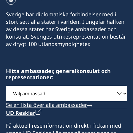
verksamhet den 14 augusti 2024.
Sverige har diplomatiska förbindelser med i
Konsulära ärenden hänvisas till ambassaden i
stort sett alla stater i världen. I ungefär hälften
Addis Abeba. Schengenviseringar för personer
av dessa stater har Sverige ambassader och
som vistas i Sydsudan handläggs av Sveriges
konsulat. Sveriges utrikesrepresentation består
ambassad Addis Abeba.
av drygt 100 utlandsmyndigheter.
Hitta ambassader, generalkonsulat och
representationer:
Välj
ambassad
Se en lista över alla ambassader
UD Resklar
Få aktuell reseinformation direkt i fickan med
appen UD Resklar. Läs mer på regeringen.se.