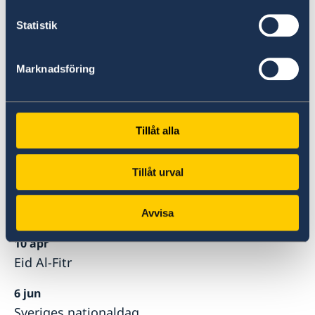
235 235, kl. 8-16.
Statistik
Helgdagar 2024
Marknadsföring
1 jan
Nyårsdagen
Tillåt alla
1 apr
Påskdagen
Tillåt urval
9 apr
Eid Al-Fitr
Avvisa
10 apr
Eid Al-Fitr
6 jun
Sveriges nationaldag