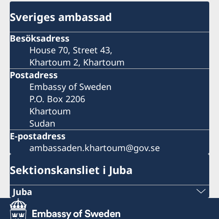
Sveriges ambassad
Besöksadress
House 70, Street 43,
Khartoum 2, Khartoum
Postadress
Embassy of Sweden
P.O. Box 2206
Khartoum
Sudan
E-postadress
ambassaden.khartoum@gov.se
Sektionskansliet i Juba
Juba
Sektionskansliet i Juba har avslutat sin