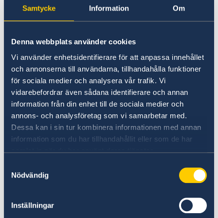
ansöka om visum eller uppehållstillstånd och
Samtycke
Information
Om
därmed har behov av att besöka ambassaden i
Khartoum:
FAQ om ambas­saden i Sudan
Denna webbplats använder cookies
För frågor om migrationsärende, kontakta
Vi använder enhetsidentifierare för att anpassa innehållet
Migrationsverket
och annonserna till användarna, tillhandahålla funktioner
för sociala medier och analysera vår trafik. Vi
För att få ett beslut snabbare rekommenderas
vidarebefordrar även sådana identifierare och annan
att ansöka elektroniskt via
migrationsverkets
information från din enhet till de sociala medier och
webbplats.
annons- och analysföretag som vi samarbetar med.
Kontrollera din ansökan på
Dessa kan i sin tur kombinera informationen med annan
migrationsverkets webplats
information som du har tillhandahållit eller som de har
samlat in när du har använt deras tjänster.
Samtyckesval
Om du har frågor angående uppehålls- och
Nödvändig
arbetstillstånd (UAT) och/eller ett pågående
ärende hos Migrationsverket, gå in på
Inställningar
Migrationsverkets hemsida
eller ring +46 771