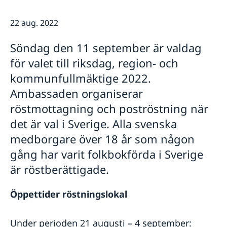
Ambassadens personal
Besöka Sverige eller Norge
GDPR
22 aug. 2022
Allmän information om Schengenviseringar
Lediga tjänster
Information för avslagna viseringar
Söndag den 11 september är valdag
Information för beviljade viseringar
för valet till riksdag, region- och
kommunfullmäktige 2022.
Ambassaden organiserar
röstmottagning och poströstning när
det är val i Sverige. Alla svenska
medborgare över 18 år som någon
gång har varit folkbokförda i Sverige
är röstberättigade.
Öppettider röstningslokal
Under perioden 21 augusti – 4 september: