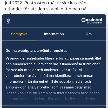
juli 2022. Poströsten måste skickas från
utlandet för att den ska bli giltig och nå
Valmyndigheten före valdagen.
Brevröstningsmaterial kommer att finnas
tillgängligt att hämta på ambassaden.
Samtycke
Information
Om
Information från Valmyndigheten om att
rösta från utlandet: www.val.se
Denna webbplats använder cookies
Vi använder enhetsidentifierare för att anpassa innehållet
Utlandssvenskar behöver anmäla sig till
och annonserna till användarna, tillhandahålla funktioner
röstlängden vart tionde år
för sociala medier och analysera vår trafik. Vi
vidarebefordrar även sådana identifierare och annan
Om du är svensk medborgare, har fyllt eller
information från din enhet till de sociala medier och
fyller 18 år senast på valdagen, är bosatt i
annons- och analysföretag som vi samarbetar med.
utlandet (inte folkbokförd i Sverige), men
Dessa kan i sin tur kombinera informationen med annan
någon gång har varit folkbokförd i Sverige har
information som du har tillhandahållit eller som de har
du rösträtt i riksdagsvalet och valet till
samlat in när du har använt deras tjänster.