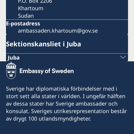
P.O. Box 2206
Khartoum
Sudan
E-postadress
ambassaden.khartoum@gov.se
Sektionskansliet i Juba
Juba
Sektionskansliet i Juba har avslutat sin
verksamhet den 14 augusti 2024.
Sverige har diplomatiska förbindelser med i
Konsulära ärenden hänvisas till ambassaden i
stort sett alla stater i världen. I ungefär hälften
Addis Abeba. Schengenviseringar för personer
av dessa stater har Sverige ambassader och
som vistas i Sydsudan handläggs av Sveriges
konsulat. Sveriges utrikesrepresentation består
ambassad Addis Abeba.
av drygt 100 utlandsmyndigheter.