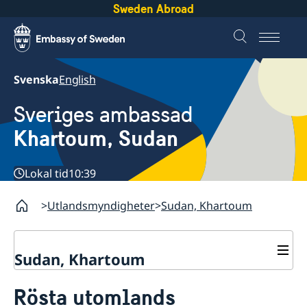
Sweden Abroad
Svenska
English
Sveriges ambassad
Khartoum, Sudan
Lokal tid
10:39
Utlandsmyndigheter
Sudan, Khartoum
Sudan, Khartoum
Kontakt
Rösta utomlands
Om oss