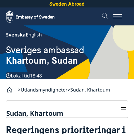
Sweden Abroad
Svenska
English
Sveriges ambassad
Khartoum, Sudan
Lokal tid
18:48
Utlandsmyndigheter
Sudan, Khartoum
Sudan, Khartoum
Kontakt
Regeringens prioriteringar i
Om oss