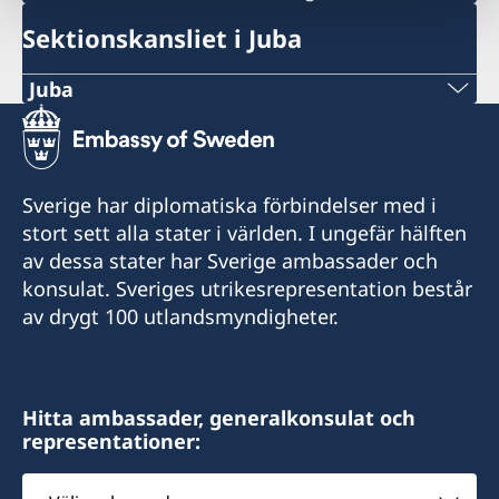
Sektionskansliet i Juba
Juba
Sektionskansliet i Juba har avslutat sin
verksamhet den 14 augusti 2024.
Sverige har diplomatiska förbindelser med i
Konsulära ärenden hänvisas till ambassaden i
stort sett alla stater i världen. I ungefär hälften
Addis Abeba. Schengenviseringar för personer
av dessa stater har Sverige ambassader och
som vistas i Sydsudan handläggs av Sveriges
konsulat. Sveriges utrikesrepresentation består
ambassad Addis Abeba.
av drygt 100 utlandsmyndigheter.
Hitta ambassader, generalkonsulat och
representationer:
Välj