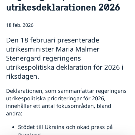
utrikesdeklarationen 2026
Ambassadens personal
Besöka Sverige eller Norge
GDPR
Allmän information om Schengenviseringar
Lediga tjänster
Information för avslagna viseringar
18 feb. 2026
Information för beviljade viseringar
Den 18 februari presenterade
utrikesminister Maria Malmer
Stenergard regeringens
utrikespolitiska deklaration för 2026 i
riksdagen.
Deklarationen, som sammanfattar regeringens
utrikespolitiska prioriteringar för 2026,
innehåller ett antal fokusområden, bland
andra:
Stödet till Ukraina och ökad press på