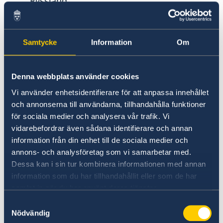
Ryssland.
Stärkta samarbeten inom säkerhet och
handel.
Jämställdhet och kvinnors egenmakt.
Samtycke
Information
Om
– Vi har valt att värna Sveriges och svenskars
säkerhet. Sveriges medlemskap i Nato gör vårt
Denna webbplats använder cookies
land säkrare. Vi står inte ensamma i en orolig
Vi använder enhetsidentifierare för att anpassa innehållet
tid, säger utrikesminister Maria Malmer
och annonserna till användarna, tillhandahålla funktioner
Stenergard.
för sociala medier och analysera vår trafik. Vi
vidarebefordrar även sådana identifierare och annan
information från din enhet till de sociala medier och
Läs pressmeddelandet om utrikesdeklarationen
annons- och analysföretag som vi samarbetar med.
på regeringen.se.
Dessa kan i sin tur kombinera informationen med annan
information som du har tillhandahållit eller som de har
Läs hela utrikesdeklarationen på regeringen.se.
samlat in när du har använt deras tjänster.
Samtyckesval
Nödvändig