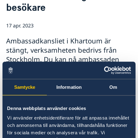
besökare
Ambassadens personal
Besöka Sverige eller Norge
GDPR
Allmän information om Schengenviseringar
Lediga tjänster
Information för avslagna viseringar
17 apr. 2023
Information för beviljade viseringar
Ambassadkansliet i Khartoum är
stängt, verksamheten bedrivs från
Stockholm. Du kan nå ambassaden
per e-post på
ambasssaden.khartoum@gov.se eller
per telefon +46 (8) 405 10 00 under
Samtycke
Information
Om
kontorstid. Utanför kontorstid kan du i
akuta fall ringa till UD-jouren på +46
Denna webbplats använder cookies
(8) 405 50 05.
Vi använder enhetsidentifierare för att anpassa innehållet
och annonserna till användarna, tillhandahålla funktioner
för sociala medier och analysera vår trafik. Vi