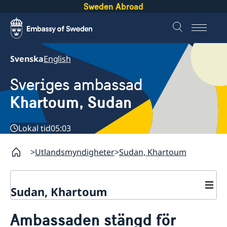
Sweden Abroad
Svenska
English
Sveriges ambassad
Khartoum, Sudan
Lokal tid
05:03
Utlandsmyndigheter
Sudan, Khartoum
Sudan, Khartoum
Kontakt
Ambassaden stängd för
Om oss