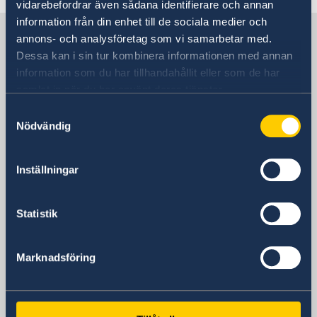
vidarebefordrar även sådana identifierare och annan
information från din enhet till de sociala medier och
Sverige i Sudan
annons- och analysföretag som vi samarbetar med.
Dessa kan i sin tur kombinera informationen med annan
information som du har tillhandahållit eller som de har
Sveriges ambassad
samlat in när du har använt deras tjänster.
Samtyckesval
Besöksadress
Nödvändig
House 70, Street 43,
Khartoum 2, Khartoum
Postadress
Inställningar
Embassy of Sweden
P.O. Box 2206
Statistik
Khartoum
Sudan
E-postadress
Marknadsföring
ambassaden.khartoum@gov.se
Sektionskansliet i Juba