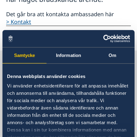
Det går bra att kontakta ambassaden här
> Kontakt
Senast uppdaterad 25 okt. 2023, 14.01
Samtycke
Information
Om
Sverige i Spanien
Denna webbplats använder cookies
Sveriges ambassad
Vi använder enhetsidentifierare för att anpassa innehållet
Besöksadress
och annonserna till användarna, tillhandahålla funktioner
Calle Caracas, 25
för sociala medier och analysera vår trafik. Vi
vidarebefordrar även sådana identifierare och annan
Madrid
information från din enhet till de sociala medier och
Postadress
annons- och analysföretag som vi samarbetar med.
Embajada de Suecia
Dessa kan i sin tur kombinera informationen med annan
Calle Caracas, 25