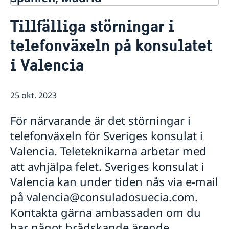
Kontakt & öppettider
Tillfälliga störningar i
Om oss
telefonväxeln på konsulatet
Ambassadens personal
Så stöttar vi svenska företag
Dataskyddspolicy (GDPR)
i Valencia
Vi är en resurs för svenska företag
Aktuellt
Allmänna handlingar
Team Sweden
Lediga tjänster
Nyheter
Så kan du få stöd
Praktik
Prioriterat Sverigefrämjande - seminarier &
25 okt. 2023
Svenska företag i Spanien
evenemang
Anmäl handelshinder
Svenskrelaterade kontakter i Spanien
För närvarande är det störningar i
telefonväxeln för Sveriges konsulat i
Valencia. Teleteknikarna arbetar med
att avhjälpa felet. Sveriges konsulat i
Valencia kan under tiden nås via e-mail
på valencia@consuladosuecia.com.
Kontakta gärna ambassaden om du
har något brådskande ärende.