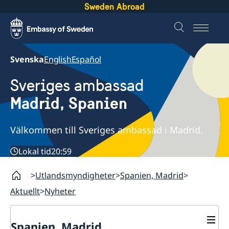
Sweden Abroad
Svenska
English
Español
Sveriges ambassad
Madrid, Spanien
Välkommen till Sveriges ambassad i Madrid.
Lokal tid
20:59
Utlandsmyndigheter
Spanien, Madrid
Aktuellt
Nyheter
Spanien, Madrid