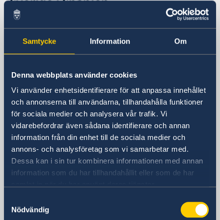
Sverige i Spanien
Sveriges ambassad
Samtycke
Information
Om
Besöksadress
Calle Caracas, 25
Denna webbplats använder cookies
Madrid
Vi använder enhetsidentifierare för att anpassa innehållet
Postadress
och annonserna till användarna, tillhandahålla funktioner
Embajada de Suecia
för sociala medier och analysera vår trafik. Vi
Calle Caracas, 25
vidarebefordrar även sådana identifierare och annan
ES-28010 Madrid
information från din enhet till de sociala medier och
Spanien
annons- och analysföretag som vi samarbetar med.
Telefonnummer
Dessa kan i sin tur kombinera informationen med annan
Ambassadens telefonväxel
information som du har tillhandahållit eller som de har
+34 91 702 2000
samlat in när du har använt deras tjänster.
Fax
Samtyckesval
Ambassaden
Nödvändig
+34 91 702 2038