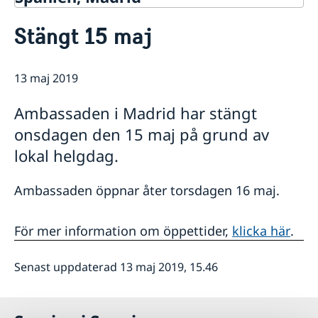
Kontakt & öppettider
Stängt 15 maj
Om oss
Ambassadens personal
Så stöttar vi svenska företag
Dataskyddspolicy (GDPR)
13 maj 2019
Vi är en resurs för svenska företag
Aktuellt
Allmänna handlingar
Team Sweden
Lediga tjänster
Nyheter
Ambassaden i Madrid har stängt
Så kan du få stöd
Praktik
Prioriterat Sverigefrämjande - seminarier &
onsdagen den 15 maj på grund av
Svenska företag i Spanien
evenemang
Anmäl handelshinder
lokal helgdag.
Svenskrelaterade kontakter i Spanien
Ambassaden öppnar åter torsdagen 16 maj.
För mer information om öppettider,
klicka här
.
Senast uppdaterad 13 maj 2019, 15.46