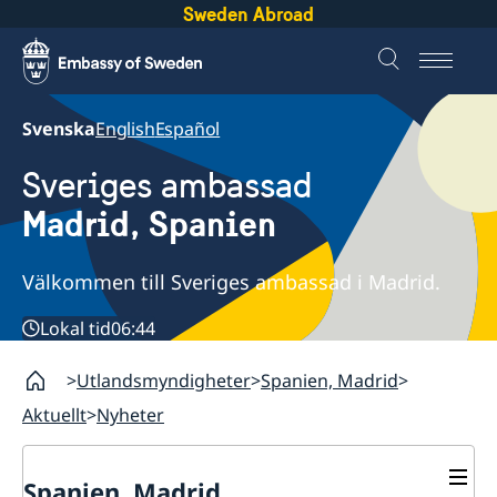
Sweden Abroad
Svenska
English
Español
Sveriges ambassad
Madrid, Spanien
Välkommen till Sveriges ambassad i Madrid.
Lokal tid
06:44
Utlandsmyndigheter
Spanien, Madrid
Aktuellt
Nyheter
Spanien, Madrid