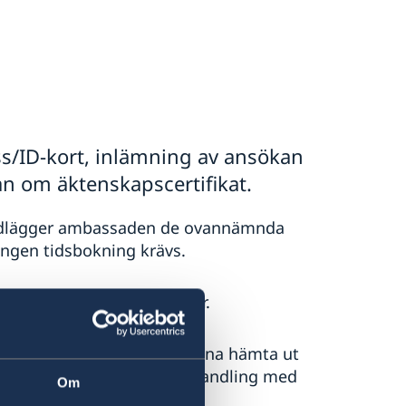
s/ID-kort, inlämning av ansökan
om äktenskapscertifikat.
ndlägger ambassaden de ovannämnda
 Ingen tidsbokning krävs.
a vid allmänna helgdagar.
tionellt ID-kort för att kunna hämta ut
et får du ta med annan id-handling med
Om