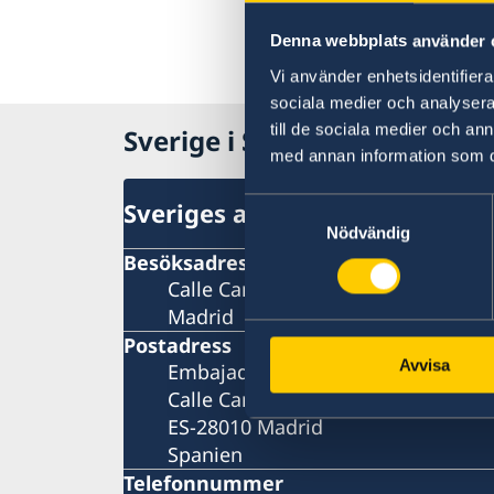
Denna webbplats använder 
Vi använder enhetsidentifierar
sociala medier och analysera 
till de sociala medier och a
Sverige i Spanien
med annan information som du 
Sveriges ambassad
Samtyckesval
Nödvändig
Besöksadress
Calle Caracas, 25
Madrid
Postadress
Avvisa
Embajada de Suecia
Calle Caracas, 25
ES-28010 Madrid
Spanien
Telefonnummer