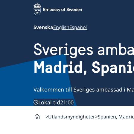
Svenska
English
Español
Sveriges amb
Madrid, Span
Välkommen till Sveriges ambassad i Ma
Lokal tid
21:00
Utlandsmyndigheter
Spanien, Madri