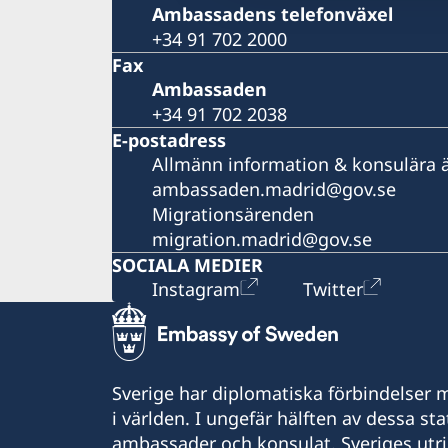
Ambassadens telefonväxel
+34 91 702 2000
Fax
Ambassaden
+34 91 702 2038
E-postadress
Allmänn information & konsulära 
ambassaden.madrid@gov.se
Migrationsärenden
migration.madrid@gov.se
SOCIALA MEDIER
Instagram
Twitter
Sverige har diplomatiska förbindelser me
i världen. I ungefär hälften av dessa sta
ambassader och konsulat. Sveriges utr