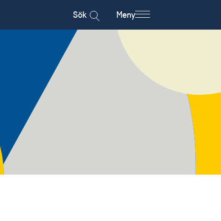
Sök
Meny