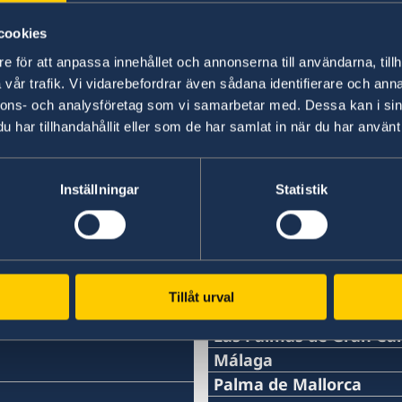
cookies
Senast uppdaterad 06 okt. 2022, 16.03
e för att anpassa innehållet och annonserna till användarna, tillh
vår trafik. Vi vidarebefordrar även sådana identifierare och anna
nnons- och analysföretag som vi samarbetar med. Dessa kan i sin
har tillhandahållit eller som de har samlat in när du har använt 
Svenska konsulat
Inställningar
Statistik
Barcelona
Telefon
Bilbao
Telefon
Cartagena
+34 934 883 505
Telefon
Jerez de la Frontera
Tillåt urval
+34 944 987 191
Telefon
La Coruña
Telefon
0034 968 527 629
Telefon
Las Palmas de Gran Ca
E-post
+34 956 357 000
+34 934 882 501
Telefon
Málaga
E-post
+34 698 137 193
bilbao@consuladosuecia
Telefon
Palma de Mallorca
Telefon
E-post
+34 928 261 751