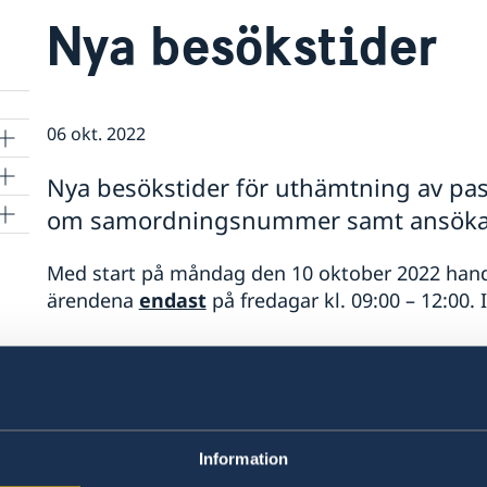
Nya besökstider
06 okt. 2022
Nya besökstider för uthämtning av pas
om samordningsnummer samt ansökan 
Med start på måndag den 10 oktober 2022 ha
ärendena
endast
på fredagar kl. 09:00 – 12:00.
Tänk på att >
avvikande öppettider
kan förekomm
Tänk på att du måste ta med ditt gamla pass/na
det nya passet! Har du förlorat passet/ID- kort
Information
signatur.