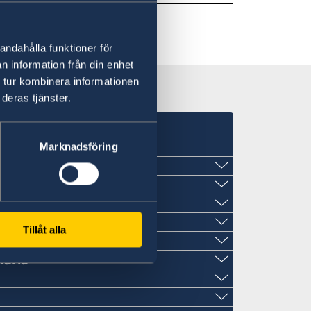
andahålla funktioner för
n information från din enhet
 tur kombinera informationen
deras tjänster.
Marknadsföring
Tillåt alla
naria
.com