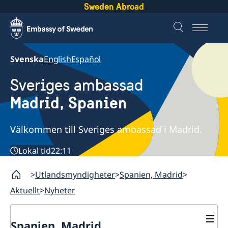
Sweden Abroad
Svenska
English
Español
Sveriges ambassad
Madrid, Spanien
Välkommen till Sveriges ambassad i Madrid.
Lokal tid
22:11
Utlandsmyndigheter
Spanien, Madrid
Aktuellt
Nyheter
Spanien, Madrid