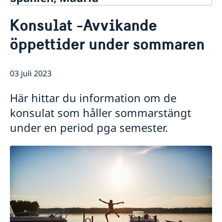
Kontakt & öppettider
Konsulat -Avvikande
Om oss
öppettider under sommaren
Ambassadens personal
Så stöttar vi svenska företag
Dataskyddspolicy (GDPR)
Vi är en resurs för svenska företag
Aktuellt
Allmänna handlingar
Team Sweden
03 juli 2023
Lediga tjänster
Nyheter
Så kan du få stöd
Praktik
Prioriterat Sverigefrämjande - seminarier &
Svenska företag i Spanien
Här hittar du information om de
evenemang
Anmäl handelshinder
Svenskrelaterade kontakter i Spanien
konsulat som håller sommarstängt
under en period pga semester.