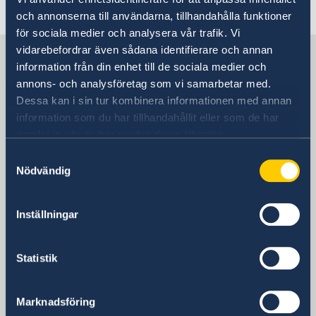
Senast uppdaterad 04 juli 2023, 08.41
och annonserna till användarna, tillhandahålla funktioner
för sociala medier och analysera vår trafik. Vi
vidarebefordrar även sådana identifierare och annan
Sverige i Spanien
information från din enhet till de sociala medier och
annons- och analysföretag som vi samarbetar med.
Sveriges ambassad
Dessa kan i sin tur kombinera informationen med annan
information som du har tillhandahållit eller som de har
Besöksadress
samlat in när du har använt deras tjänster.
Calle Caracas, 25
Samtyckesval
Madrid
Nödvändig
Postadress
Embajada de Suecia
Inställningar
Calle Caracas, 25
ES-28010 Madrid
Spanien
Statistik
Telefonnummer
Ambassadens telefonväxel
Marknadsföring
+34 91 702 2000