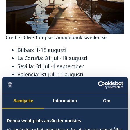
Credits: Clive Tompsett/imagebank.sweden.se
Bilbao: 1-18 augusti
La Coruña: 31 juli-18 augusti
Sevilla: 31 juli-1 september
Valencia: 31 juli-11 augusti
Jerez: 17 juli-7 augusti
Eventuella ärenden/frågor hänvisas till
Samtycke
Information
Om
ambassaden under den tid som konsulatet har
stängt. Se kontaktuppgifter på ambassadens
hemsida
här
.
Denna webbplats använder cookies
Vi använder enhetsidentifierare för att anpassa innehållet