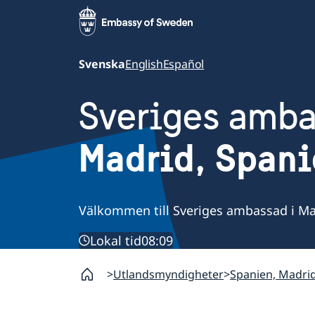
Svenska
English
Español
Sveriges amb
Madrid, Span
Välkommen till Sveriges ambassad i Ma
Lokal tid
08:09
Utlandsmyndigheter
Spanien, Madri