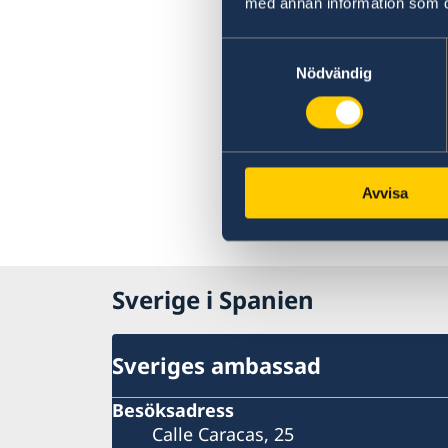
med annan information som du 
Samtyckesval
Nödvändig
Avvisa
Sverige i Spanien
Sveriges ambassad
Besöksadress
Calle Caracas, 25