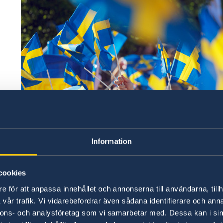
Information
cookies
e för att anpassa innehållet och annonserna till användarna, tillh
vår trafik. Vi vidarebefordrar även sådana identifierare och anna
Credits: Ola Ericson/imagebank.sweden.se
nnons- och analysföretag som vi samarbetar med. Dessa kan i sin