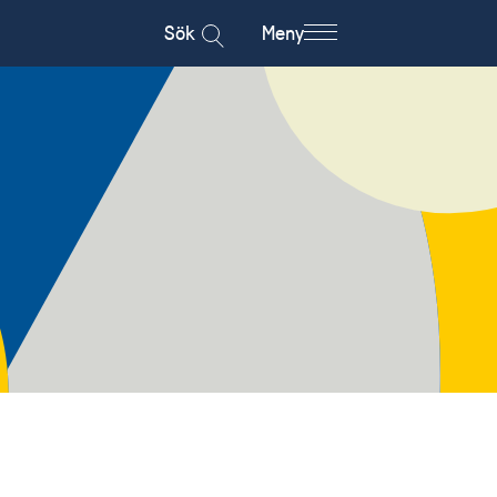
Sök
Meny