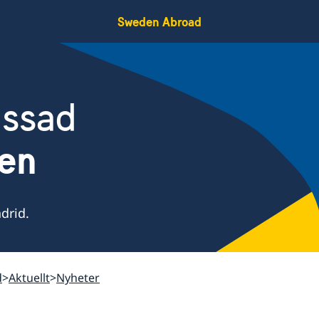
Sweden Abroad
assad
ien
drid.
d
Aktuellt
Nyheter