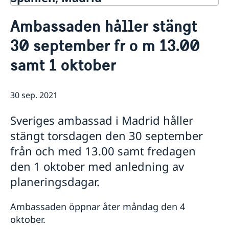
Kontakt & öppettider
Ambassaden håller stängt
Om oss
30 september fr o m 13.00
Ambassadens personal
Så stöttar vi svenska företag
Dataskyddspolicy (GDPR)
samt 1 oktober
Vi är en resurs för svenska företag
Aktuellt
Allmänna handlingar
Team Sweden
Lediga tjänster
Nyheter
Så kan du få stöd
Praktik
Prioriterat Sverigefrämjande - seminarier &
30 sep. 2021
Svenska företag i Spanien
evenemang
Anmäl handelshinder
Svenskrelaterade kontakter i Spanien
Sveriges ambassad i Madrid håller
stängt torsdagen den 30 september
från och med 13.00 samt fredagen
den 1 oktober med anledning av
planeringsdagar.
Ambassaden öppnar åter måndag den 4
oktober.