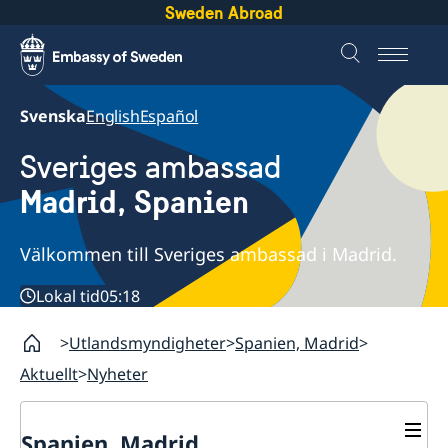
Sweden Abroad
Svenska
English
Español
Sveriges ambassad
Madrid, Spanien
Välkommen till Sveriges ambassad i Madrid.
Lokal tid
05:18
Utlandsmyndigheter
Spanien, Madrid
Aktuellt
Nyheter
Spanien, Madrid