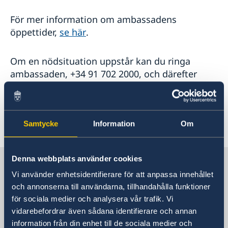
För mer information om ambassadens
öppettider,
se här
.
Om en nödsituation uppstår kan du ringa
ambassaden, +34 91 702 2000, och därefter
kopplas vidare till UD:s konsulära jour som har
öppet alla dagar 24 timmar om dygnet.
Samtycke
Information
Om
Senast uppdaterad 30 sep. 2021, 08.44
Denna webbplats använder cookies
Sverige i Spanien
Vi använder enhetsidentifierare för att anpassa innehållet
och annonserna till användarna, tillhandahålla funktioner
Sveriges ambassad
för sociala medier och analysera vår trafik. Vi
vidarebefordrar även sådana identifierare och annan
Besöksadress
information från din enhet till de sociala medier och