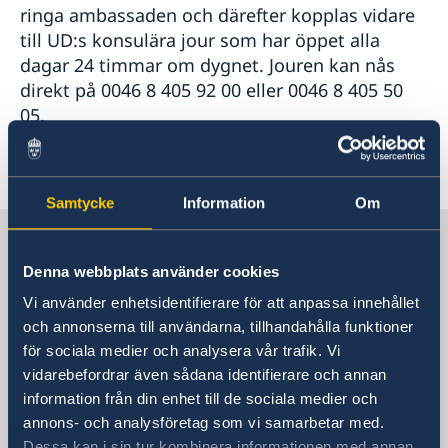
ringa ambassaden och därefter kopplas vidare
till UD:s konsulära jour som har öppet alla
dagar 24 timmar om dygnet. Jouren kan nås
direkt på 0046 8 405 92 00 eller 0046 8 405 50
05.
Senast uppdaterad 07 apr. 2020, 16.38
Samtycke
Information
Om
Sverige i Spanien
Denna webbplats använder cookies
Sveriges ambassad
Vi använder enhetsidentifierare för att anpassa innehållet
och annonserna till användarna, tillhandahålla funktioner
Besöksadress
för sociala medier och analysera vår trafik. Vi
Calle Caracas, 25
vidarebefordrar även sådana identifierare och annan
Madrid
information från din enhet till de sociala medier och
annons- och analysföretag som vi samarbetar med.
Postadress
Dessa kan i sin tur kombinera informationen med annan