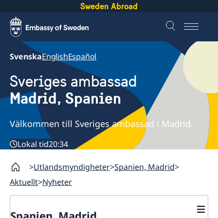
Sweden Abroad
Svenska
English
Español
Sveriges ambassad
Madrid, Spanien
Välkommen till Sveriges ambassad i Madrid.
Lokal tid
20:34
Utlandsmyndigheter
Spanien, Madrid
Aktuellt
Nyheter
Spanien, Madrid