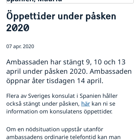
Kontakt & öppettider
Öppettider under påsken
Om oss
2020
Ambassadens personal
Så stöttar vi svenska företag
Dataskyddspolicy (GDPR)
Vi är en resurs för svenska företag
Aktuellt
Allmänna handlingar
Team Sweden
07 apr. 2020
Lediga tjänster
Nyheter
Så kan du få stöd
Praktik
Prioriterat Sverigefrämjande - seminarier &
Svenska företag i Spanien
Ambassaden har stängt 9, 10 och 13
evenemang
Anmäl handelshinder
Svenskrelaterade kontakter i Spanien
april under påsken 2020. Ambassaden
öppnar åter tisdagen 14 april.
Flera av Sveriges konsulat i Spanien håller
också stängt under påsken,
här
kan ni se
information om konsulatens öppettider.
Om en nödsituation uppstår utanför
ambassadens ordinarie telefontid kan man