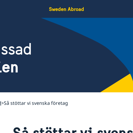
Sweden Abroad
assad
ien
d
Så stöttar vi svenska företag
Så stöttar vi sven