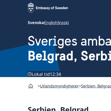
Svenska
English
Srpski
Sveriges amb
Belgrad, Serb
Lokal tid
12:34
Utlandsmyndigheter
Serbien, Belgra
Serbien, Belgrad