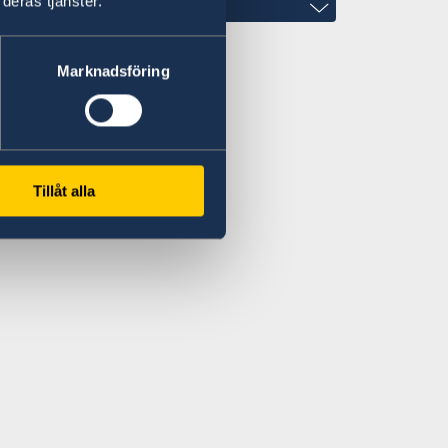
deras tjänster.
Marknadsföring
om
Tillåt alla
56/2