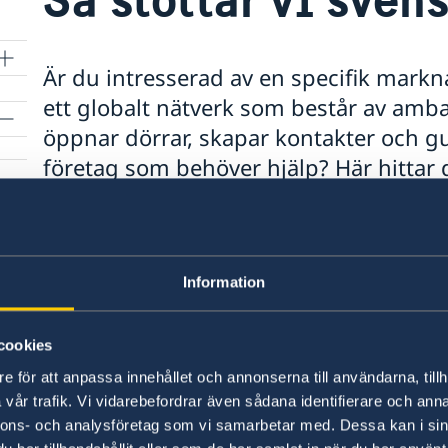
Är du intresserad av en specifik mark
ett globalt nätverk som består av amb
öppnar dörrar, skapar kontakter och gui
företag som behöver hjälp? Här hittar d
nästa steg – enkelt och samlat.
Information
n
cookies
ngar
e för att anpassa innehållet och annonserna till användarna, tillh
vår trafik. Vi vidarebefordrar även sådana identifierare och anna
Svenska konsulat
nnons- och analysföretag som vi samarbetar med. Dessa kan i sin