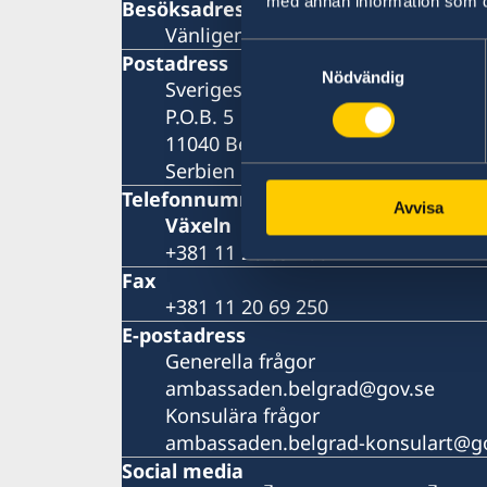
med annan information som du 
Besöksadress
Vänligen boka ditt besök per telefo
Samtyckesval
Postadress
Nödvändig
Sveriges ambassad
P.O.B. 5
11040 Belgrad
Serbien
Telefonnummer
Avvisa
Växeln
+381 11 20 69 200
Fax
+381 11 20 69 250
E-postadress
Generella frågor
ambassaden.belgrad@gov.se
Konsulära frågor
ambassaden.belgrad-konsulart@g
Social media