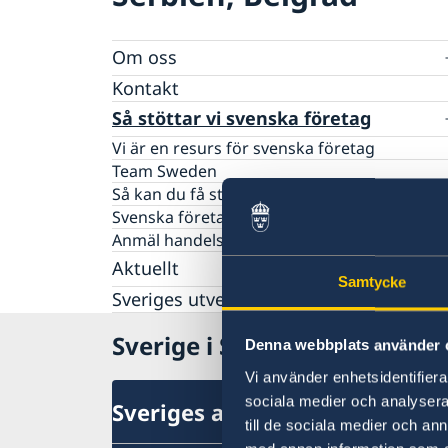
Om oss
Sveriges ambassadör
Kontakt
Så stöttar vi svenska företag
Vi är en resurs för svenska företag
Team Sweden
Så kan du få stöd
Svenska företag i Serbien
Anmäl handelshinder
Aktuellt
Samtycke
Sveriges utvecklingssamarbete i Serbie
Nyheter
Val 2026 – riksdag, region och kommun
Sverige i Serbien
Denna webbplats använder 
Protester
Ansökningar om Schengenvisum - förändri
Vi använder enhetsidentifierar
Adoptionsfrågor
sociala medier och analysera 
Sveriges ambassad
till de sociala medier och a