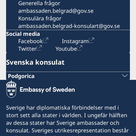
Generella frågor
ambassaden.belgrad@gov.se
Konsulära frågor
ambassaden.belgrad-konsulart@gov.se
Social media
Facebook
Instagram
Twitter
Youtube
Svenska konsulat
Podgorica
Telefonnummer
+382 20 22 97 30
Sverige har diplomatiska förbindelser med i
Epost adress
stort sett alla stater i världen. I ungefär hälften
av dessa stater har Sverige ambassader och
info@lawoffice-vujacic.com
konsulat. Sveriges utrikesrepresentation består