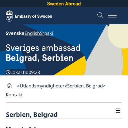
Sweden Abroad
Svenska
English
Srpski
Sveriges ambassad
Belgrad, Serbien
Lokal tid
09:28
Utlandsmyndigheter
Serbien, Belgrad
Kontakt
Serbien, Belgrad
Om oss