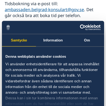
Tidsbokning via e-post till:
ambassaden.belgrad-konsulart@gov.se
. Det
går också bra att boka tid per telefon.
Ambassadens telefontider - växeln
Samtycke
Information
Om
Måndag, tisdag, onsdag och fredag: 09.00-
12.30
Denna webbplats använder cookies
Torsdag: 10.30-12.30
Vi använder enhetsidentifierare för att anpassa innehållet
och annonserna till användarna, tillhandahålla funktioner
Tel: +381 11 20 69 200
för sociala medier och analysera vår trafik. Vi
vidarebefordrar även sådana identifierare och annan
information från din enhet till de sociala medier och
Svenska medborgare i behov av hjälp kan
annons- och analysföretag som vi samarbetar med.
kontakta ambassaden/UD (efter ambassadens
Dessa kan i sin tur kombinera informationen med annan
telefontid) genom att ringa till ambassadens
information som du har tillhandahållit eller som de har