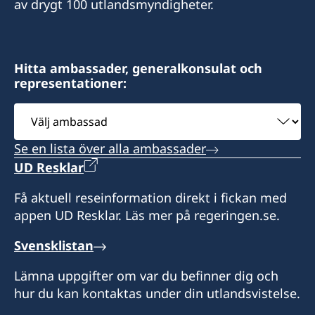
av drygt 100 utlandsmyndigheter.
Faxnummer
+382 20 22 97 30
Law Office Vujačić
Hitta ambassader, generalkonsulat och
representationer:
Bulevar Ivana Crnojevica 56/2
I-st floor Lamela A
Välj
81000 Podgorica
ambassad
Montenegro
Se en lista över alla ambassader
UD Resklar
Öppettider:
Få aktuell reseinformation direkt i fickan med
appen UD Resklar. Läs mer på regeringen.se.
Måndag-fredag kl. 09.00-13.00
Svensklistan
Svenska medborgare i behov av hjälp kan
kontakta ambassaden
Lämna uppgifter om var du befinner dig och
i Belgrad för vidare information på telefon +381
hur du kan kontaktas under din utlandsvistelse.
11 20 69 200.