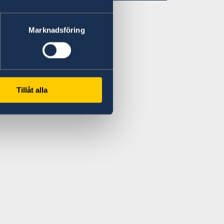
Marknadsföring
om
Tillåt alla
56/2