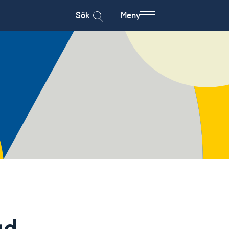
Sök
Meny
gd