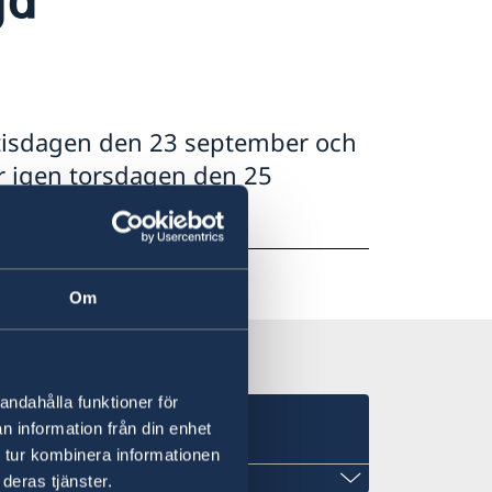
tisdagen den 23 september och
 igen torsdagen den 25
Om
andahålla funktioner för
n information från din enhet
 tur kombinera informationen
deras tjänster.