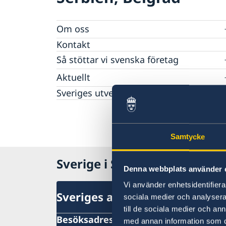
Om oss
Sveriges ambassadör
Kontakt
Så stöttar vi svenska företag
Vi är en resurs för svenska företag
Aktuellt
Team Sweden
Sveriges utvecklingssamarbete i Serbie
Nyheter
Så kan du få stöd
Svenska företag i Serbien
Val 2026 – riksdag, region och kommun
Anmäl handelshinder
Protester
Ansökningar om Schengenvisum - förändri
Samtycke
Adoptionsfrågor
Sverige i Serbien
Denna webbplats använder 
Vi använder enhetsidentifierar
Sveriges ambassad
sociala medier och analysera 
till de sociala medier och a
Besöksadress
med annan information som du 