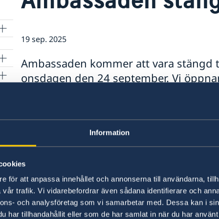
19 sep. 2025
Ambassaden kommer att vara stängd 
onsdagen den 24 september. Vi öppnar
n
september.
ngar
Information
cookies
e för att anpassa innehållet och annonserna till användarna, tillh
Svenska konsulat
vår trafik. Vi vidarebefordrar även sådana identifierare och anna
nnons- och analysföretag som vi samarbetar med. Dessa kan i sin
Podgorica
har tillhandahållit eller som de har samlat in när du har använt 