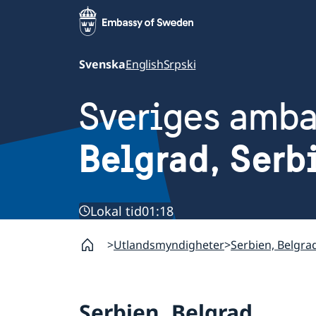
Svenska
English
Srpski
Sveriges amb
Belgrad, Serb
Lokal tid
01:18
Utlandsmyndigheter
Serbien, Belgra
Serbien, Belgrad