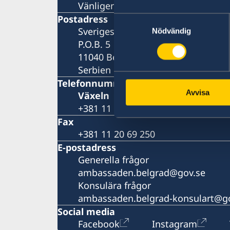
Vänligen boka ditt besök per telefo
Postadress
Samtyckesval
Sveriges ambassad
Nödvändig
P.O.B. 5
11040 Belgrad
Serbien
Telefonnummer
Avvisa
Växeln
+381 11 20 69 200
Fax
+381 11 20 69 250
E-postadress
Generella frågor
ambassaden.belgrad@gov.se
Konsulära frågor
ambassaden.belgrad-konsulart@g
Social media
Facebook
Instagram