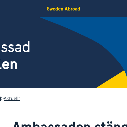
Sweden Abroad
assad
ien
d
Aktuellt
Ambassaden stän