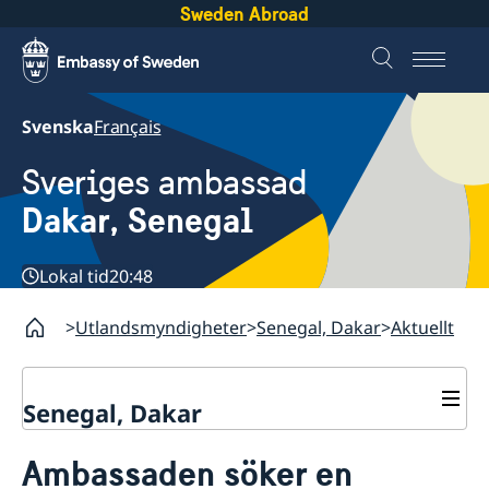
Sweden Abroad
Svenska
Français
Sveriges ambassad
Dakar, Senegal
Lokal tid
20:48
Utlandsmyndigheter
Senegal, Dakar
Aktuellt
Senegal, Dakar
Kontakt
Ambassaden söker en
Om oss