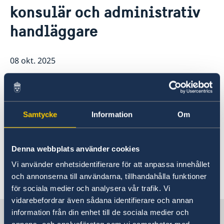
konsulär och administrativ
Ambassadens personal
Aktuellt
Lediga tjänster
handläggare
Dataskyddspolicy (GDPR)
08 okt. 2025
Just nu söker vi en konsulär och
administrativ handläggare som talar
svenska, franska och engelska.
Samtycke
Information
Om
Sista ansökningsdag 22 oktober 2025. Läs mer
Denna webbplats använder cookies
här
.
Vi använder enhetsidentifierare för att anpassa innehållet
Senast uppdaterad 08 okt. 2025, 12.41
och annonserna till användarna, tillhandahålla funktioner
för sociala medier och analysera vår trafik. Vi
vidarebefordrar även sådana identifierare och annan
Sverige i Senegal
information från din enhet till de sociala medier och