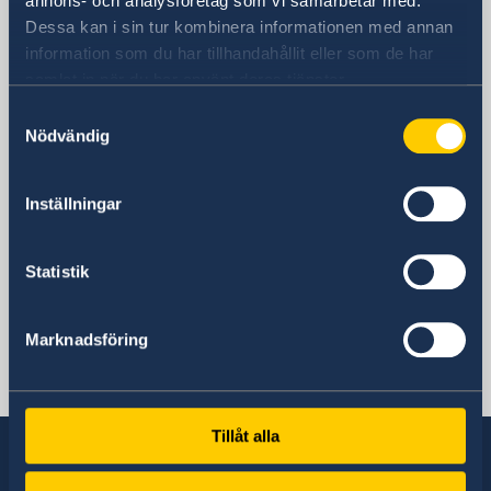
annons- och analysföretag som vi samarbetar med.
Dessa kan i sin tur kombinera informationen med annan
Sveriges ambassad
information som du har tillhandahållit eller som de har
samlat in när du har använt deras tjänster.
Besöksadress
Samtyckesval
Nödvändig
Postadress
Ambassade de Suède
Inställningar
Av. des Ambassadeurs
Rue du Portugal
Fann Résidence
Statistik
DAKAR
Telefonnummer
Marknadsföring
+221 33 829 96 66
E-postadress
ambassaden.dakar@gov.se
Tillåt alla