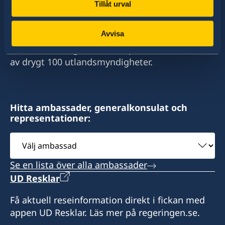
Tillåt urval
Sverige har diplomatiska förbindelser med i
stort sett alla stater i världen. I ungefär hälften
Avvisa
av dessa stater har Sverige ambassader och
konsulat. Sveriges utrikesrepresentation består
av drygt 100 utlandsmyndigheter.
Hitta ambassader, generalkonsulat och
representationer:
Välj
ambassad
Se en lista över alla ambassader
UD Resklar
Få aktuell reseinformation direkt i fickan med
appen UD Resklar. Läs mer på regeringen.se.