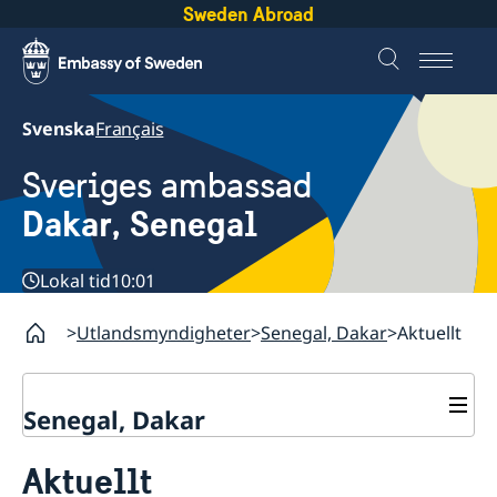
Sweden Abroad
Svenska
Français
Sveriges ambassad
Dakar, Senegal
Lokal tid
10:01
Utlandsmyndigheter
Senegal, Dakar
Aktuellt
Senegal, Dakar
Kontakt
Aktuellt
Om oss