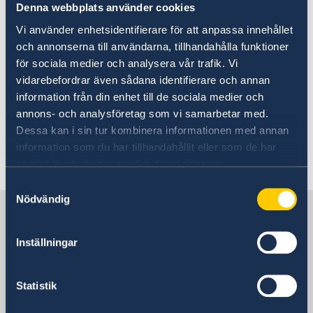
Denna webbplats använder cookies
14 okt. 2025
Vi använder enhetsidentifierare för att anpassa innehållet
Ambassaden söker assistent/kassör
och annonserna till användarna, tillhandahålla funktioner
för sociala medier och analysera vår trafik. Vi
vidarebefordrar även sådana identifierare och annan
08 okt. 2025
information från din enhet till de sociala medier och
Ambassaden söker en konsulär och
annons- och analysföretag som vi samarbetar med.
Dessa kan i sin tur kombinera informationen med annan
administrativ handläggare
information som du har tillhandahållit eller som de har
samlat in när du har använt deras tjänster.
1
2
»
Samtyckesval
Nödvändig
Sverige i Senegal
Inställningar
Sveriges ambassad
Statistik
Besöksadress