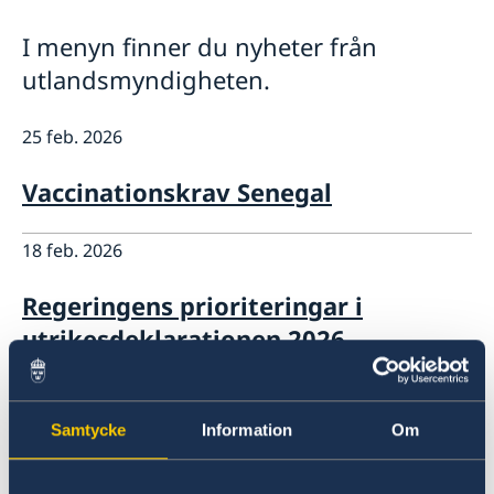
Ambassadens personal
Aktuellt
I menyn finner du nyheter från
Lediga tjänster
Dataskyddspolicy (GDPR)
utlandsmyndigheten.
25 feb. 2026
Vaccinationskrav Senegal
18 feb. 2026
Regeringens prioriteringar i
utrikesdeklarationen 2026
04 dec. 2025
Samtycke
Information
Om
Två lediga tjänster som handläggare