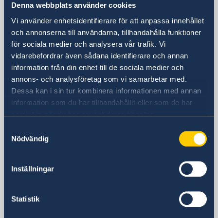
Sveriges ambassad
Denna webbplats använder cookies
Vi använder enhetsidentifierare för att anpassa innehållet
Besöksadress
och annonserna till användarna, tillhandahålla funktioner
Tayma Street
för sociala medier och analysera vår trafik. Vi
Lenah Residential Area
vidarebefordrar även sådana identifierare och annan
Diplomatic Quarter
information från din enhet till de sociala medier och
Byggnad nummer: 3743
annons- och analysföretag som vi samarbetar med.
Zip: 12513-8384
Dessa kan i sin tur kombinera informationen med annan
Riyadh
information som du har tillhandahållit eller som de har
Postadress
samlat in när du har använt deras tjänster.
Embassy of Sweden
Samtyckesval
P.O. Box 94382
Nödvändig
Riyadh 11693
Saudi Arabia
Telefonnummer
Inställningar
+966-11-8806700
Fax
Statistik
+966-11-482-77- 96
E-postadress