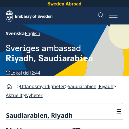
Sweden Abroad
Svenska
English
Sveriges ambassad
Riyadh, Saudiarabien
Lokal tid
12:44
Utlandsmyndigheter
Saudiarabien, Riyadh
Aktuellt
Nyheter
Saudiarabien, Riyadh
Kontakt och öppettider