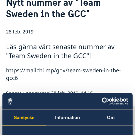
Nytt nummer av "Team
Om oss
Så stöttar vi svenska företag
Sweden in the GCC"
Team Sweden
Aktuellt
Så kan du få stöd
Nyheter
Avgifter
28 feb. 2019
Svenska företag i Saudiarabien, Oman och Jemen
Anmäl handelshinder
Läs gärna vårt senaste nummer av
"Team Sweden in the GCC"!
https://mailchi.mp/gov/team-sweden-in-the-
gcc6
Senast uppdaterad 28 feb. 2019, 14.16
Sverige i Saudiarabien
Samtycke
Information
Om