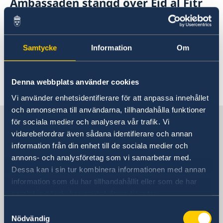
Ambassaden stängd över Eid al Fitr
07 mars 2026
Samtycke
Information
Om
Utökad reseinformation med
anledning av regionala utvecklingen
Denna webbplats använder cookies
1
2
3
4
5
...
13
14
»
Vi använder enhetsidentifierare för att anpassa innehållet
och annonserna till användarna, tillhandahålla funktioner
Sverige i Saudiarabien
för sociala medier och analysera vår trafik. Vi
vidarebefordrar även sådana identifierare och annan
information från din enhet till de sociala medier och
Sveriges ambassad
annons- och analysföretag som vi samarbetar med.
Dessa kan i sin tur kombinera informationen med annan
Besöksadress
information som du har tillhandahållit eller som de har
Tayma Street
samlat in när du har använt deras tjänster.
Lenah Residential Area
Samtyckesval
Diplomatic Quarter
Nödvändig