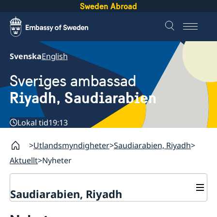
Sweden Abroad
Svenska
English
Sveriges ambassad
Riyadh, Saudiarabien
Lokal tid
19:13
Utlandsmyndigheter
Saudiarabien, Riyadh
Aktuellt
Nyheter
Saudiarabien, Riyadh
Kontakt och öppettider