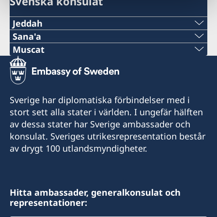
Svenska konsulat
Jeddah
Telefon
Sana'a
Telefon
Muscat
+966 2 6069005 ext. 219
Telefon
+967 1 20 74 70
E-post
+968-24560971
Telefon
Sverige har diplomatiska förbindelser med i
HonoraryConsul@alsulaimangroup.com
E-post:
stort sett alla stater i världen. I ungefär hälften
+967 1 20 74 71
Fax
av dessa stater har Sverige ambassader och
info@hcswedenoman.com
E-post
konsulat. Sveriges utrikesrepresentation består
+966 2 60 69 007
av drygt 100 utlandsmyndigheter.
Epost:
consular@elaghil.com
Cross section of Rawdah Street with Prince
info@hcswedenoman.com
Sultan Street
Fax
Al-Sulaiman Business Center
E-post:
Hitta ambassader, generalkonsulat och
+967 1 21 33 80
8:th Floor
representationer:
ahmed@hcswedenoman.com