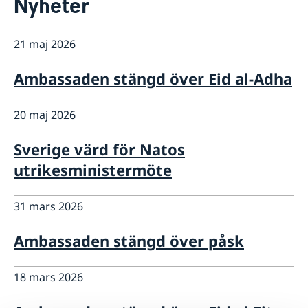
Nyheter
Om oss
Så stöttar vi svenska företag
21 maj 2026
Team Sweden
Aktuellt
Så kan du få stöd
Nyheter
Ambassaden stängd över Eid al-Adha
Svenska företag i Saudiarabien, Oman och Jemen
Avgifter
Anmäl handelshinder
20 maj 2026
Sverige värd för Natos
utrikesministermöte
31 mars 2026
Ambassaden stängd över påsk
18 mars 2026