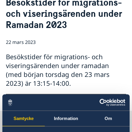
Besökstider för migrations-
Om oss
Så stöttar vi svenska företag
och viseringsärenden under
Team Sweden
Aktuellt
Ramadan 2023
Så kan du få stöd
Nyheter
Avgifter
Svenska företag i Saudiarabien, Oman och Jemen
Anmäl handelshinder
22 mars 2023
Besökstider för migrations- och
viseringsärenden under ramadan
(med början torsdag den 23 mars
2023) är 13:15-14:00.
Sverige i Saudiarabien
Samtycke
Information
Om