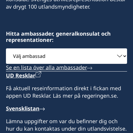
+966 2 60 69 007
av drygt 100 utlandsmyndigheter.
Epost:
consular@elaghil.com
Cross section of Rawdah Street with Prince
info@hcswedenoman.com
Sultan Street
Fax
Al-Sulaiman Business Center
E-post:
Hitta ambassader, generalkonsulat och
+967 1 21 33 80
8:th Floor
representationer:
ahmed@hcswedenoman.com
Zubeiri street 209
Välj
Postadress:
Sana'a
ambassad
Fax
Consulate of Sweden
Se en lista över alla ambassader
Saud Alsulaiman
+968-24560735
Postadress:
UD Resklar
PO Box 127383
Honorary Consulate-General of Sweden
Jeddah 21352
Consulate-General of Sweden
c/o Elaghil Trading Company
Få aktuell reseinformation direkt i fickan med
Saudi Arabia
OTE Group Automobil Complex – Room No.
P.O. Box 820
appen UD Resklar. Läs mer på regeringen.se.
414, 4th Floor
Sana'a
Söndag-måndag 09.00-14.00
Wattayah
Svensklistan
Yemen
Sultanate of Oman
Honorärkonsul
Lämna uppgifter om var du befinner dig och
Öppettider:
hur du kan kontaktas under din utlandsvistelse.
Saud Alsulaiman
P.O. Box 1
Söndag-torsdag kl. 09.00-13.00