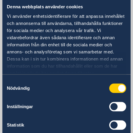
Sveriges ambassad
Denna webbplats använder cookies
Vi använder enhetsidentifierare för att anpassa innehållet
Besöksadress
och annonserna till användarna, tillhandahålla funktioner
Tayma Street
för sociala medier och analysera vår trafik. Vi
Lenah Residential Area
vidarebefordrar även sådana identifierare och annan
Diplomatic Quarter
information från din enhet till de sociala medier och
Byggnad nummer: 3743
annons- och analysföretag som vi samarbetar med.
Zip: 12513-8384
Dessa kan i sin tur kombinera informationen med annan
Riyadh
information som du har tillhandahållit eller som de har
Postadress
samlat in när du har använt deras tjänster.
Embassy of Sweden
Samtyckesval
P.O. Box 94382
Nödvändig
Riyadh 11693
Saudi Arabia
Inställningar
Telefonnummer
+966-11-8806700
Fax
Statistik
+966-11-482-77- 96