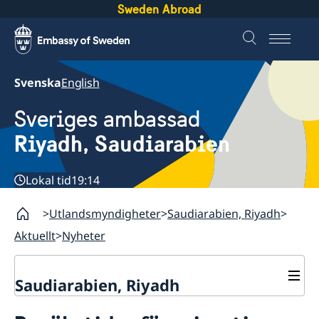
Sweden Abroad
Svenska
English
Sveriges ambassad
Riyadh, Saudiarabien
Lokal tid
19:14
Utlandsmyndigheter
Saudiarabien, Riyadh
Aktuellt
Nyheter
Saudiarabien, Riyadh
Kontakt och öppettider