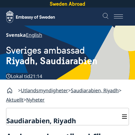
Sweden Abroad
Svenska
English
Sveriges ambassad
Riyadh, Saudiarabien
Lokal tid
21:14
Utlandsmyndigheter
Saudiarabien, Riyadh
Aktuellt
Nyheter
Saudiarabien, Riyadh
Kontakt och öppettider