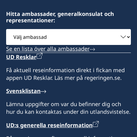
Sultan Street
Fax
Al-Sulaiman Business Center
E-post:
Hitta ambassader, generalkonsulat och
+967 1 21 33 80
8:th Floor
representationer:
ahmed@hcswedenoman.com
Zubeiri street 209
Välj
Postadress:
Sana'a
ambassad
Fax
Consulate of Sweden
Se en lista över alla ambassader
Saud Alsulaiman
+968-24560735
Postadress:
UD Resklar
PO Box 127383
Honorary Consulate-General of Sweden
Jeddah 21352
Consulate-General of Sweden
c/o Elaghil Trading Company
Få aktuell reseinformation direkt i fickan med
Saudi Arabia
OTE Group Automobil Complex – Room No.
P.O. Box 820
appen UD Resklar. Läs mer på regeringen.se.
414, 4th Floor
Sana'a
Söndag-måndag 09.00-14.00
Wattayah
Svensklistan
Yemen
Sultanate of Oman
Honorärkonsul
Lämna uppgifter om var du befinner dig och
Öppettider:
hur du kan kontaktas under din utlandsvistelse.
Saud Alsulaiman
P.O. Box 1
Söndag-torsdag kl. 09.00-13.00
Postal Code 112
UD:s generella reseinformation
Honorär generalkonsul
Ruwi, Sultanate of Oman