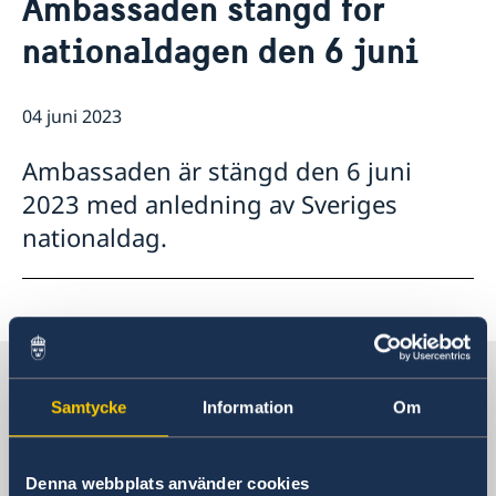
Ambassaden stängd för
Om oss
Så stöttar vi svenska företag
nationaldagen den 6 juni
Team Sweden
Aktuellt
Så kan du få stöd
Nyheter
Avgifter
04 juni 2023
Svenska företag i Saudiarabien, Oman och Jemen
Anmäl handelshinder
Ambassaden är stängd den 6 juni
2023 med anledning av Sveriges
nationaldag.
Sverige i Saudiarabien
Samtycke
Information
Om
Sveriges ambassad
Denna webbplats använder cookies