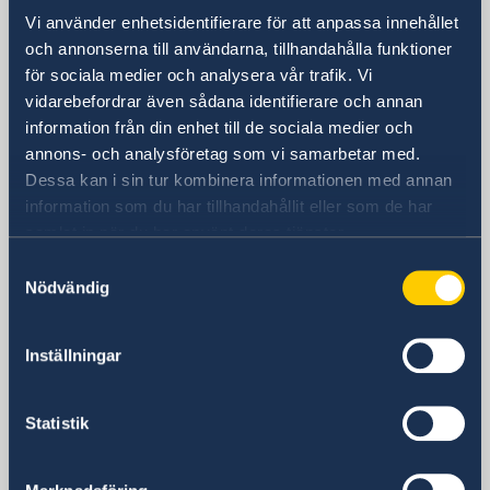
Besöksadress
Vi använder enhetsidentifierare för att anpassa innehållet
Tayma Street
och annonserna till användarna, tillhandahålla funktioner
Lenah Residential Area
för sociala medier och analysera vår trafik. Vi
Diplomatic Quarter
vidarebefordrar även sådana identifierare och annan
Byggnad nummer: 3743
information från din enhet till de sociala medier och
Zip: 12513-8384
annons- och analysföretag som vi samarbetar med.
Riyadh
Dessa kan i sin tur kombinera informationen med annan
Postadress
information som du har tillhandahållit eller som de har
Embassy of Sweden
samlat in när du har använt deras tjänster.
P.O. Box 94382
Samtyckesval
Riyadh 11693
Nödvändig
Saudi Arabia
Telefonnummer
+966-11-8806700
Inställningar
Fax
+966-11-482-77- 96
Statistik
E-postadress
E-post övriga frågor