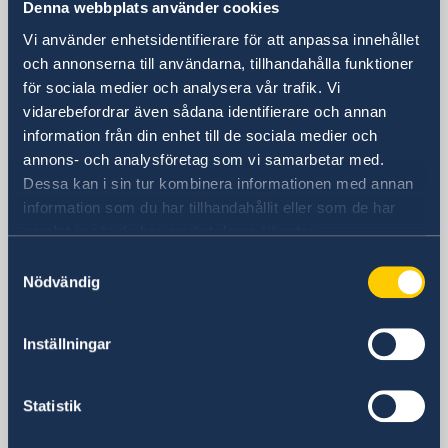
Denna webbplats använder cookies
Besöksadress
Vi använder enhetsidentifierare för att anpassa innehållet
Tayma Street
och annonserna till användarna, tillhandahålla funktioner
Lenah Residential Area
för sociala medier och analysera vår trafik. Vi
vidarebefordrar även sådana identifierare och annan
Diplomatic Quarter
information från din enhet till de sociala medier och
Byggnad nummer: 3743
annons- och analysföretag som vi samarbetar med.
Zip: 12513-8384
Dessa kan i sin tur kombinera informationen med annan
Riyadh
information som du har tillhandahållit eller som de har
Postadress
samlat in när du har använt deras tjänster.
Embassy of Sweden
P.O. Box 94382
Samtyckesval
Nödvändig
Riyadh 11693
Saudi Arabia
Telefonnummer
Inställningar
+966-11-8806700
Fax
Statistik
+966-11-482-77- 96
E-postadress