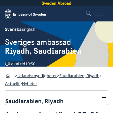
Sweden Abroad
Svenska
English
Sveriges ambassad
Riyadh, Saudiarabien
Lokal tid
19:50
Utlandsmyndigheter
Saudiarabien, Riyadh
Aktuellt
Nyheter
Saudiarabien, Riyadh
Kontakt och öppettider