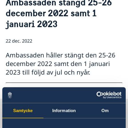
Ambassaden stängd 25-26
Om oss
Så stöttar vi svenska företag
december 2022 samt 1
Team Sweden
Aktuellt
januari 2023
Så kan du få stöd
Nyheter
Avgifter
Svenska företag i Saudiarabien, Oman och Jemen
Anmäl handelshinder
22 dec. 2022
Ambassaden håller stängt den 25-26
december 2022 samt den 1 januari
2023 till följd av jul och nyår.
Sverige i Saudiarabien
Samtycke
Information
Om
Sveriges ambassad