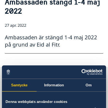
Ambassaden stängd 1-4 maj
Om oss
Så stöttar vi svenska företag
2022
Team Sweden
Aktuellt
Så kan du få stöd
Nyheter
Avgifter
27 apr. 2022
Svenska företag i Saudiarabien, Oman och Jemen
Anmäl handelshinder
Ambassaden är stängd 1-4 maj 2022
på grund av Eid al Fitr.
Sverige i Saudiarabien
Samtycke
Information
Om
Sveriges ambassad
Besöksadress
Denna webbplats använder cookies
Tayma Street