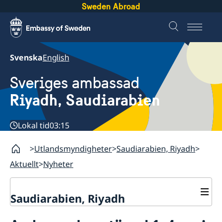
Sweden Abroad
Svenska
English
Sveriges ambassad
Riyadh, Saudiarabien
Lokal tid
03:15
Utlandsmyndigheter
Saudiarabien, Riyadh
Aktuellt
Nyheter
Saudiarabien, Riyadh
Kontakt och öppettider