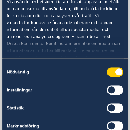
Vi använder enhetsidentifierare för att anpassa innehållet
Lenah Residential Area
och annonserna till användarna, tillhandahålla funktioner
Diplomatic Quarter
för sociala medier och analysera vår trafik. Vi
Byggnad nummer: 3743
vidarebefordrar även sådana identifierare och annan
Zip: 12513-8384
information från din enhet till de sociala medier och
Riyadh
annons- och analysföretag som vi samarbetar med.
Postadress
Dessa kan i sin tur kombinera informationen med annan
Embassy of Sweden
information som du har tillhandahållit eller som de har
P.O. Box 94382
samlat in när du har använt deras tjänster.
Riyadh 11693
Samtyckesval
Saudi Arabia
Nödvändig
Telefonnummer
+966-11-8806700
Inställningar
Fax
+966-11-482-77- 96
E-postadress
Statistik
E-post övriga frågor
ambassaden.riyadh@gov.se
Marknadsföring
E-post viseringsfrågor