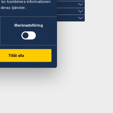
 tur kombinera informationen
deras tjänster.
Marknadsföring
imangroup.com
Tillåt alla
m
treet with Prince Sultan Street
m
nter
.com