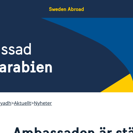
Sweden Abroad
assad
arabien
iyadh
Aktuellt
Nyheter
Ambassaden är stä