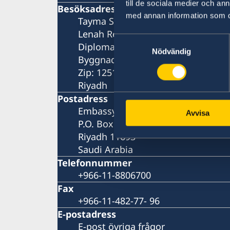
till de sociala medier och a
Besöksadress
med annan information som du 
Tayma Street
Lenah Residential Area
Samtyckesval
Diplomatic Quarter
Nödvändig
Byggnad nummer: 3743
Zip: 12513-8384
Riyadh
Postadress
Embassy of Sweden
Avvisa
P.O. Box 94382
Riyadh 11693
Saudi Arabia
Telefonnummer
+966-11-8806700
Fax
+966-11-482-77- 96
E-postadress
E-post övriga frågor