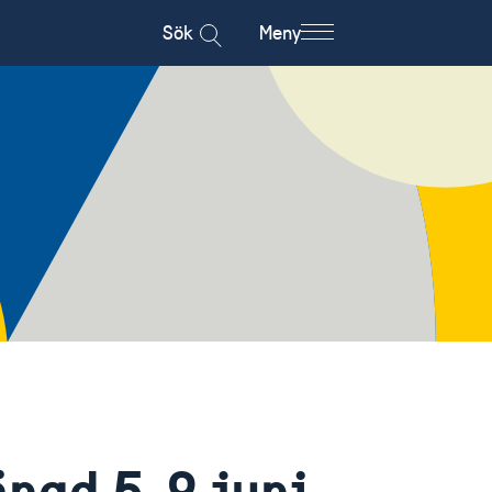
Sök
Meny
ngd 5-9 juni