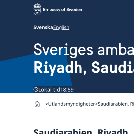
Svenska
English
Sveriges amb
Riyadh, Saudi
Lokal tid
18:59
Utlandsmyndigheter
Saudiarabien, R
Saudiarabien, Riyadh