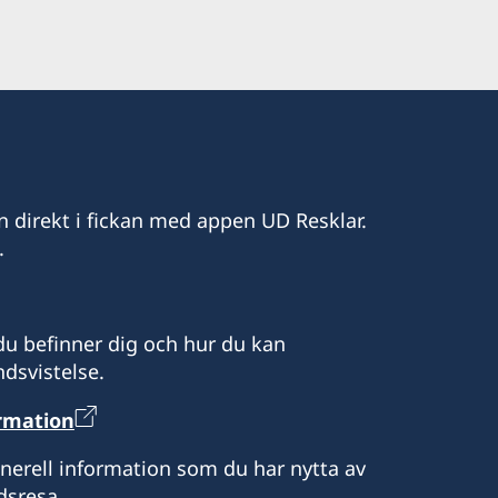
ral of Sweden
eden
any
plex – Room No. 414, 4th Floor
.00
n direkt i fickan med appen UD Resklar.
.
-13.00
u befinner dig och hur du kan
dsvistelse.
12.30, 14.30-16.30
ormation
enerell information som du har nytta av
Bahwan Al-Mokhaini
dsresa.