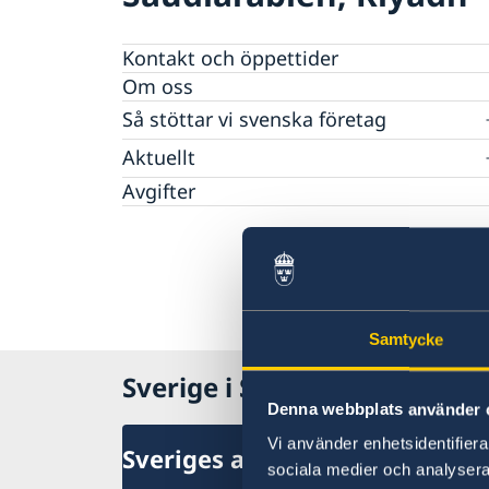
Kontakt och öppettider
Om oss
Så stöttar vi svenska företag
Team Sweden
Aktuellt
Så kan du få stöd
Nyheter
Avgifter
Svenska företag i Saudiarabien, Oman och
Jemen
Anmäl handelshinder
Samtycke
Sverige i Saudiarabien
Denna webbplats använder 
Vi använder enhetsidentifierar
Sveriges ambassad
sociala medier och analysera 