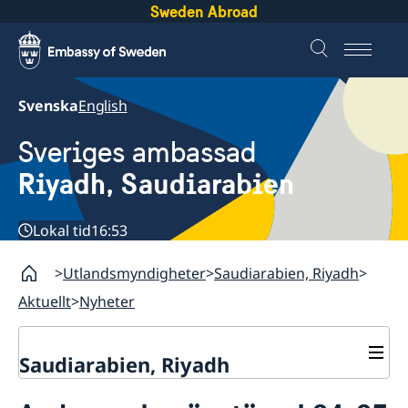
Sweden Abroad
Svenska
English
Sveriges ambassad
Riyadh, Saudiarabien
Lokal tid
16:53
Utlandsmyndigheter
Saudiarabien, Riyadh
Aktuellt
Nyheter
Saudiarabien, Riyadh
Kontakt och öppettider