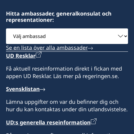
Sultan Street
Fax
Al-Sulaiman Business Center
E-post:
Hitta ambassader, generalkonsulat och
+967 1 21 33 80
8:th Floor
representationer:
ahmed@hcswedenoman.com
Zubeiri street 209
Välj
Postadress:
Sana'a
ambassad
Fax
Consulate of Sweden
Se en lista över alla ambassader
Saud Alsulaiman
+968-24560735
Postadress:
UD Resklar
PO Box 127383
Honorary Consulate-General of Sweden
Jeddah 21352
Consulate-General of Sweden
c/o Elaghil Trading Company
Få aktuell reseinformation direkt i fickan med
Saudi Arabia
OTE Group Automobil Complex – Room No.
P.O. Box 820
appen UD Resklar. Läs mer på regeringen.se.
414, 4th Floor
Sana'a
Söndag-måndag 09.00-14.00
Wattayah
Svensklistan
Yemen
Sultanate of Oman
Honorärkonsul
Lämna uppgifter om var du befinner dig och
Öppettider:
hur du kan kontaktas under din utlandsvistelse.
Saud Alsulaiman
P.O. Box 1
Söndag-torsdag kl. 09.00-13.00
Postal Code 112
UD:s generella reseinformation
Honorär generalkonsul
Ruwi, Sultanate of Oman