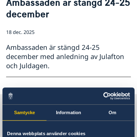
Ambassaden är stängd 24-25
Om oss
Så stöttar vi svenska företag
december
Team Sweden
Aktuellt
Så kan du få stöd
Nyheter
Avgifter
18 dec. 2025
Svenska företag i Saudiarabien, Oman och Jemen
Anmäl handelshinder
Ambassaden är stängd 24-25
december med anledning av Julafton
och Juldagen.
Sverige i Saudiarabien
Samtycke
Information
Om
Sveriges ambassad
Denna webbplats använder cookies