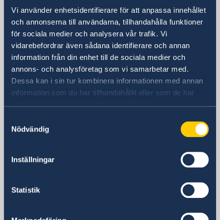
Besöksadress
Vi använder enhetsidentifierare för att anpassa innehållet
Tayma Street
och annonserna till användarna, tillhandahålla funktioner
Lenah Residential Area
för sociala medier och analysera vår trafik. Vi
Diplomatic Quarter
vidarebefordrar även sådana identifierare och annan
Byggnad nummer: 3743
information från din enhet till de sociala medier och
Zip: 12513-8384
annons- och analysföretag som vi samarbetar med.
Riyadh
Dessa kan i sin tur kombinera informationen med annan
Postadress
information som du har tillhandahållit eller som de har
Embassy of Sweden
samlat in när du har använt deras tjänster.
P.O. Box 94382
Samtyckesval
Riyadh 11693
Nödvändig
Saudi Arabia
Telefonnummer
+966-11-8806700
Inställningar
Fax
+966-11-482-77- 96
Statistik
E-postadress
E-post övriga frågor